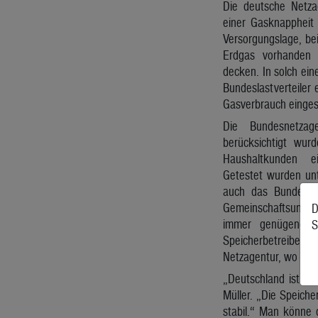
Die deutsche Netza
einer Gasknappheit 
Versorgungslage, be
Erdgas vorhanden 
decken. In solch ei
Bundeslastverteiler
Gasverbrauch einges
Die Bundesnetza
berücksichtigt wur
Haushaltkunden e
Getestet wurden un
auch das Bundeswir
Gemeinschaftsuntern
D
immer genügend Er
S
Speicherbetreiber u
Netzagentur, wo ein
„Deutschland ist fü
Müller. „Die Speiche
stabil.“ Man könne d