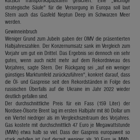
kürzlich Transportkapazitäten gesichert. Eine „wichtige
strategische Säule“ für die Versorgung in Europa soll laut
Stern auch das Gasfeld Neptun Deep im Schwarzen Meer
werden.
Gewinneinbruch
Weniger Grund zum Jubeln gaben der OMV die präsentierten
Halbjahreszahlen. Der Konzernumsatz sank im Vergleich zum
Vorjahr um gut ein Drittel. Das Ergebnis sei dennoch ein sehr
gutes, wenn auch nicht mehr auf dem Rekordniveau des
Vorjahres, sagte Stern. Der Rückgang sei „auf ein weniger
günstiges Marktumfeld zurückzuführen“, konkret darauf, dass
die Öl- und Gaspreise seit den Rekordständen in Folge des
russischen Überfalls auf die Ukraine im Jahr 2022 wieder
deutlich gefallen sind.
Der durchschnittliche Preis für ein Fass (159 Liter) der
Nordsee-Ölsorte Brent lag im ersten Halbjahr mit 80 Dollar um
ein Viertel niedriger als im Vergleichszeitraum des Vorjahres.
Gas kostete mit durchschnittlich 47 Euro je Megawattstunde
(MWh) etwa halb so viel. Dass der Gaspreis europaweit so
stark gefallen ist (auf derzeit weniger als 30 Euro je MWh,