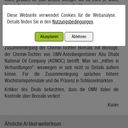
Anm.) liegt vor allem daran, dass die Versorgung heuer im
Gegensatz zum Jahr 2022 als gesichert gilt. Die
Diese Webseite verwendet Cookies für die Webanalyse.
österreichischen Gasspeicher sind bereits zu 87 Prozent
Details finden Sie in den
Nutzungsbedingungen
.
gefüllt, in den anderen EU-Staaten zeigt sich ein ähnliches
Bild.
Akzeptieren
Ablehnen
Zugeknöpft gab sich Stern am Freitag, was die
Zusammenlegung der Chemie-Tochter Borealis mit Borouge,
der Chemie-Tochter von OMV-Anteilseigentümer Abu Dhabi
National Oil Company (ADNOC) betrifft. Man sei „mitten in
Verhandlungen“, weswegen er sich nicht zu Details äußern
könne. Für die Zusammenlegung sprächen höhere
Wachstumspotenziale und die Präsenz in Schlüsselmärkten
Kritiker des Deals befürchten, dass die OMV dabei die
Kontrolle über Borealis verliert.
Kurier
Ähnliche Artikel weiterlesen