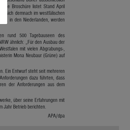
Eine Broschüre listet Stand April
det sich demnach im westfälischen
 etwa in den Niederlanden, werden
n den rund 500 Tagebauseen des
g NRW ähnlich: „Für den Ausbau der
Westfalen mit vielen Abgrabungs-,
nisterin Mona Neubaur (Grüne) auf
en. Ein Entwurf steht seit mehreren
Anforderungen dazu führten, dass
tieren der Anforderungen aus dem
werke, über seine Erfahrungen mit
 Jahr Betrieb berichten.
APA/dpa