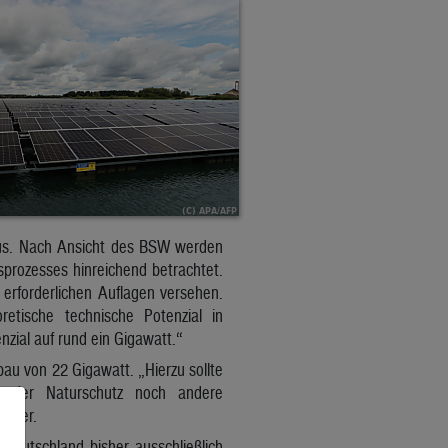
 aus. Nach Ansicht des BSW werden
rozesses hinreichend betrachtet.
erforderlichen Auflagen versehen.
tische technische Potenzial in
nzial auf rund ein Gigawatt.“
au von 22 Gigawatt. „Hierzu sollte
 weder Naturschutz noch andere
eiter.
 Deutschland bisher ausschließlich