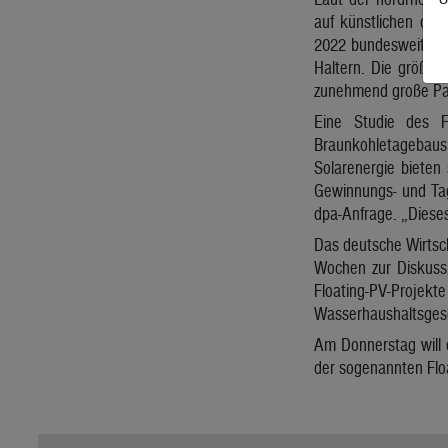
auf künstlichen ode
2022 bundesweit ach
Haltern. Die größte
zunehmend große Park
Eine Studie des F
Braunkohletagebaus e
Solarenergie bieten
Gewinnungs- und Tag
dpa-Anfrage. „Dieses
Das deutsche Wirtsch
Wochen zur Diskussi
Floating-PV-Projek
Wasserhaushaltsgeset
Am Donnerstag will 
der sogenannten Floa