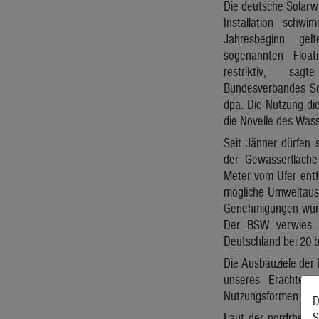
Die deutsche Solarwi
Installation schwi
Jahresbeginn gel
sogenannten Floati
restriktiv, sag
Bundesverbandes Sol
dpa. Die Nutzung di
die Novelle des Wass
Seit Jänner dürfen 
der Gewässerfläch
Meter vom Ufer entf
mögliche Umweltaus
Genehmigungen würde
Der BSW verwies au
Deutschland bei 20 b
Die Ausbauziele der 
unseres Erachtens
Nutzungsformen des 
D
S
Laut der nordrhein-w