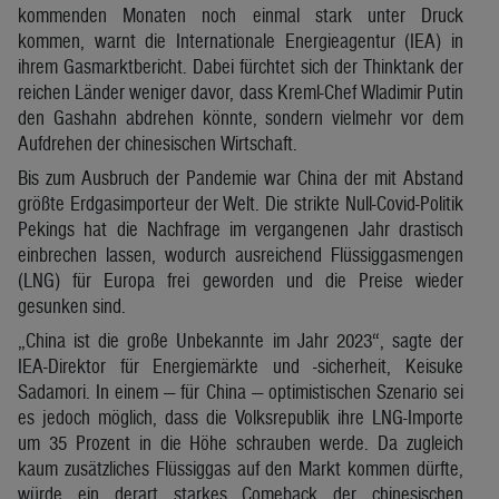
kommenden Monaten noch einmal stark unter Druck
kommen, warnt die Internationale Energieagentur (IEA) in
ihrem Gasmarktbericht. Dabei fürchtet sich der Thinktank der
reichen Länder weniger davor, dass Kreml-Chef Wladimir Putin
den Gashahn abdrehen könnte, sondern vielmehr vor dem
Aufdrehen der chinesischen Wirtschaft.
Bis zum Ausbruch der Pandemie war China der mit Abstand
größte Erdgasimporteur der Welt. Die strikte Null-Covid-Politik
Pekings hat die Nachfrage im vergangenen Jahr drastisch
einbrechen lassen, wodurch ausreichend Flüssiggasmengen
(LNG) für Europa frei geworden und die Preise wieder
gesunken sind.
„China ist die große Unbekannte im Jahr 2023“, sagte der
IEA-Direktor für Energiemärkte und -sicherheit, Keisuke
Sadamori. In einem — für China — optimistischen Szenario sei
es jedoch möglich, dass die Volksrepublik ihre LNG-Importe
um 35 Prozent in die Höhe schrauben werde. Da zugleich
kaum zusätzliches Flüssiggas auf den Markt kommen dürfte,
würde ein derart starkes Comeback der chinesischen