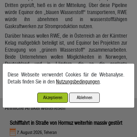
Dritten geprüft, hieß es in der Mitteilung. Über diese Pipeline
würde Equinor den „blauen Wasserstoff“ transportieren, RWE
würde ihn abnehmen und in wasserstofffähigen
Gaskraftwerken zur Stromproduktion nutzen.
Darüber hinaus wollen RWE, die in Österreich an der Kärntner
Kelag maßgeblich beteiligt ist, und Equinor bei Projekten zur
Erzeugung von „grünem Wasserstoff“ zusammenarbeiten.
Beide Unternehmen wollen Möglichkeiten in Norwegen,
Deutschland und in Ländern, die an die geplante
Wasserstoffpipeline angrenzen, prüfen, um dort mithilfe von
Diese Webseite verwendet Cookies für die Webanalyse.
Windkraft auf See „grünen Wasserstoff“ zu produzieren.
Details finden Sie in den
Nutzungsbedingungen
.
APA/ag
Akzeptieren
Ablehnen
Ähnliche Artikel weiterlesen
Schifffahrt in Straße von Hormuz weiterhin massiv gestört
7. August 2026, Teheran