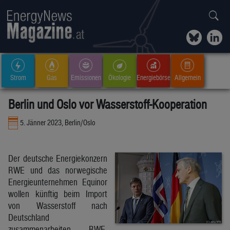
Strom
Gas
Emissionen
Ökologie
Energiebörse
Allgemein
Berlin und Oslo vor Wasserstoff-Kooperation
5. Jänner 2023, Berlin/Oslo
Der deutsche Energiekonzern
RWE und das norwegische
Energieunternehmen Equinor
wollen künftig beim Import
von Wasserstoff nach
Deutschland
zusammenarbeiten. RWE-