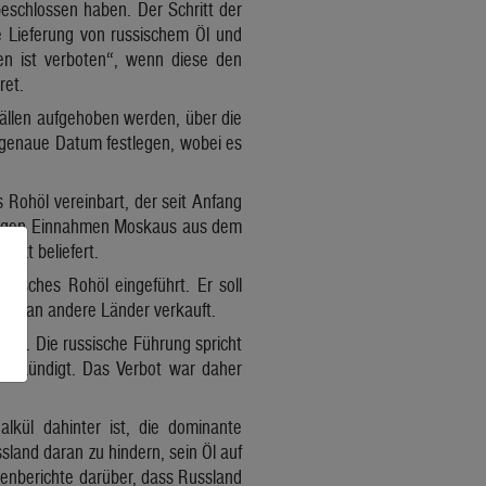
beschlossen haben. Der Schritt der
e Lieferung von russischem Öl und
nen ist verboten“, wenn diese den
ret.
lfällen aufgehoben werden, über die
s genaue Datum festlegen, wobei es
s Rohöl vereinbart, der seit Anfang
üppigen Einnahmen Moskaus aus dem
arkt beliefert.
ssisches Rohöl eingeführt. Er soll
eis an andere Länder verkauft.
hnt. Die russische Führung spricht
gekündigt. Das Verbot war daher
alkül dahinter ist, die dominante
land daran zu hindern, sein Öl auf
ienberichte darüber, dass Russland