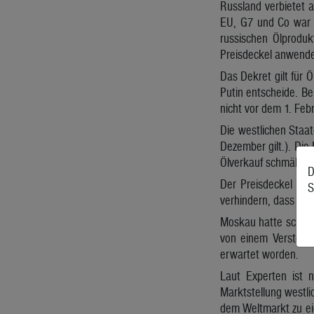
Russland verbietet a
EU, G7 und Co war a
russischen Ölproduk
Preisdeckel anwenden
Das Dekret gilt für 
Putin entscheide. Be
nicht vor dem 1. Febr
Die westlichen Staat
Dezember gilt.). Di
Ölverkauf schmälern.
D
Der Preisdeckel wurd
S
verhindern, dass Ru
Moskau hatte schon v
von einem Verstoß 
erwartet worden.
Laut Experten ist n
Marktstellung westli
dem Weltmarkt zu eig