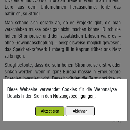
Dividende und 750 Mio. Euro an Steuern. Wenn man 1,8 Mrd.
Euro aus dem Unternehmen herausnehme, fehle das
natürlich, so Strugl.
Man schaue sich gerade an, ob es Projekte gibt, die man
verschieben müsse oder gar nicht machen könne. Durch die
hohen Strompreise und den zusätzlichen Erlösen wäre es –
ohne Gewinnabschöpfung – beispielsweise möglich gewesen,
das Speicherkraftwerk Limberg III in Kaprun früher ans Netz
zu bringen.
Strugl betonte, dass die sehr hohen Strompreise erst wieder
sinken werden, wenn in ganz Europa massiv in Erneuerbare
Energien investiert wird. Derzeit würden die Terminmärkte im
Großhandel signalisieren, dass die Preise auch 2024 und 2025
Diese Webseite verwendet Cookies für die Webanalyse.
noch hoch, nämlich bei ungefähr 200 Euro pro
Details finden Sie in den
Nutzungsbedingungen
.
Megawattstunde, sein werden. Dass Gas eines Tages wieder
so billig sein werde wie vor dem Ukraine-Krieg, schloss der
Verbund-Chef aus.
Akzeptieren
Ablehnen
APA