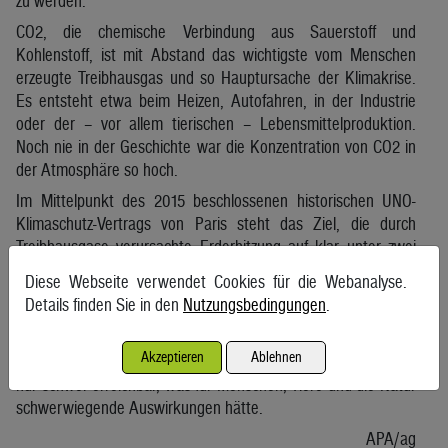
zu werden.
CO2, die chemische Verbindung aus Sauerstoff und
Kohlenstoff, ist mit Abstand das wichtigste vom Menschen
erzeugte Treibhausgas und so Hauptursache der Klimakrise.
Es entsteht etwa beim Heizen, Autofahren, in der Industrie
oder der – vor allem tierischen – Lebensmittelproduktion.
Noch nie in der Geschichte war die Konzentration von CO2 in
der Atmosphäre so hoch.
Im Mittelpunkt des 2015 beschlossenen historischen UNO-
Klimaschutz-Vertrags von Paris steht das Ziel, die durch
Treibhausgase verursachte Erderhitzung auf klar unter zwei
Grad im Vergleich zum vorindustriellen Zeitalter zu begrenzen.
Diese Webseite verwendet Cookies für die Webanalyse.
Die Bemühungen sollten zudem dahin gehend verstärkt
Details finden Sie in den
Nutzungsbedingungen
.
werden, den Temperaturanstieg auf 1,5 Grad zu begrenzen.
Experten und Klimaschützer sehen das Erreichen der Pariser
Akzeptieren
Ablehnen
Klimaziele aber aktuell selbst bei optimistischen Szenarien als
nur schwer erreichbar, was für Menschen, Tiere und die Natur
schwerwiegende Auswirkungen hätte.
APA/ag