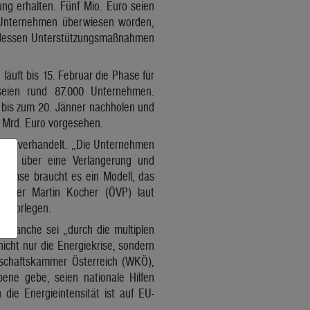
g erhalten. Fünf Mio. Euro seien
ve Unternehmen überwiesen worden,
terdessen Unterstützungsmaßnahmen
uft bis 15. Februar die Phase für
 seien rund 87.000 Unternehmen.
 bis zum 20. Jänner nachholen und
3 Mrd. Euro vorgesehen.
ngen verhandelt. „Die Unternehmen
rung über eine Verlängerung und
remse braucht es ein Modell, das
inister Martin Kocher (ÖVP) laut
n vorlegen.
 Branche sei „durch die multiplen
nicht nur die Energiekrise, sondern
schaftskammer Österreich (WKÖ),
ene gebe, seien nationale Hilfen
ie Energieintensität ist auf EU-