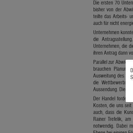
Die ersten 70 Unter
bisher von der Abwi
teilte das Arbeits-
auch für nicht energi
Unternehmen konnten
die Antragsstellun
Unternehmen, die di
ihren Antrag dann vo
Parallel zur Abwick
brauchen Planungss
D
Ausweitung des Ener
S
die Wettbewerbsfähi
Aussendung. Die Eck
Der Handel fordert 
Kosten, die uns seit
auch, dass die Kun
Rainer Trefelik, a
notwendig. Dabei mü
Ebene bei einigen Fö