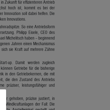
n Zukunft für effizienteren Antrieb
chst hoch ist, kommt es bei der
r Innovation soll dabei helfen. Die
aken Innovations.
ahnradspitze. So eine Antriebsform
rsetzung. Philipp Eisele, CEO des
hael Michelitsch haben – beginnend
gangenen Jahren einen Mechanismus
 sich sie Kraft auf mehrere Zähne
tart-up. Damit werden zugleich
können Getriebe für die bisherige
rik in den Getriebekernen, die mit
it, die den Zustand des Antriebs
e präziser, leistungsfähiger und
her gehoben, präzise justiert, in
on Windkraftanlagen der Fall: Die
rfekte Anstellwinkel gestellt und