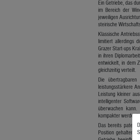
Ein Getriebe, das du
im Bereich der Win
jeweiligen Ausrichtu
steirische Wirtschaf
Klassische Antriebss
limitiert allerding
Grazer Start-ups Kra
in ihren Diplomarbe
entwickelt, in dem 
gleichzeitig verteilt.
Die übertragbaren
leistungsstärkere A
Leistung kleiner aus
intelligenter Softw
überwachen kann. „
kompakter werden“,
D
Das bereits patenti
S
Position gehalten b
Getriebe beeinfluss