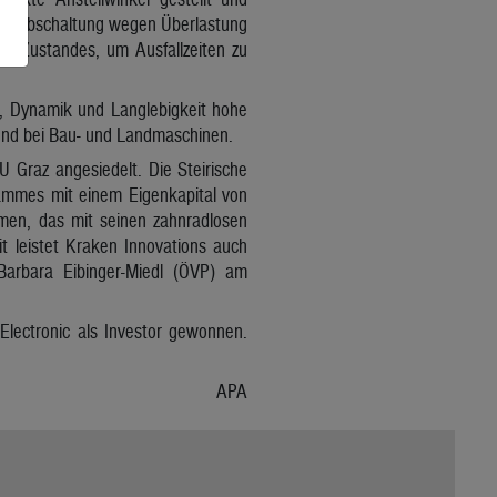
gen Abschaltung wegen Überlastung
es Zustandes, um Ausfallzeiten zu
n, Dynamik und Langlebigkeit hohe
und bei Bau- und Landmaschinen.
Graz angesiedelt. Die Steirische
rammes mit einem Eigenkapital von
hmen, das mit seinen zahnradlosen
t leistet Kraken Innovations auch
 Barbara Eibinger-Miedl (ÖVP) am
Electronic als Investor gewonnen.
APA