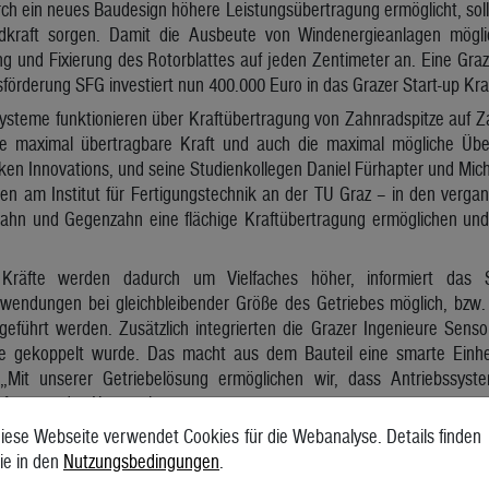
rch ein neues Baudesign höhere Leistungsübertragung ermöglicht, soll i
dkraft sorgen. Damit die Ausbeute von Windenergieanlagen mögli
ng und Fixierung des Rotorblattes auf jeden Zentimeter an. Eine Graze
tsförderung SFG investiert nun 400.000 Euro in das Grazer Start-up Kr
ysteme funktionieren über Kraftübertragung von Zahnradspitze auf Z
s die maximal übertragbare Kraft und auch die maximal mögliche Übe
ken Innovations, und seine Studienkollegen Daniel Fürhapter und Mic
iten am Institut für Fertigungstechnik an der TU Graz – in den ver
Zahn und Gegenzahn eine flächige Kraftübertragung ermöglichen und
 Kräfte werden dadurch um Vielfaches höher, informiert das S
nwendungen bei gleichbleibender Größe des Getriebes möglich, bzw. 
geführt werden. Zusätzlich integrierten die Grazer Ingenieure Senso
are gekoppelt wurde. Das macht aus dem Bauteil eine smarte Einhe
Mit unserer Getriebelösung ermöglichen wir, dass Antriebssystem
 fasst es das Unternehmen zusammen.
iese Webseite verwendet Cookies für die Webanalyse. Details finden
erte Getriebesystem soll dort eingesetzt werden, wo hohe Lasten sic
ie in den
Nutzungsbedingungen
.
zw. exakt abgesetzt werden sollen. Das ist etwa beim Stellantrieb v
en die absolute Leistungskraft der Windkraftanlage, indem der pe