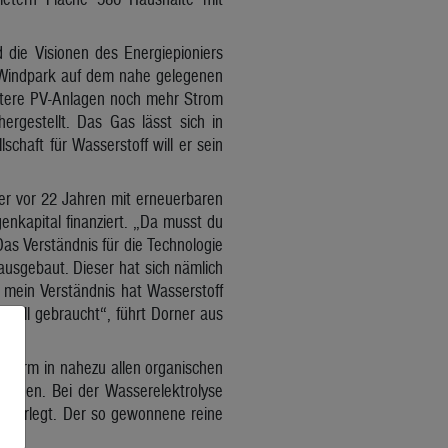
die Visionen des Energiepioniers
 Windpark auf dem nahe gelegenen
itere PV-Anlagen noch mehr Strom
ergestellt. Das Gas lässt sich in
chaft für Wasserstoff will er sein
t er vor 22 Jahren mit erneuerbaren
enkapital finanziert. „Da musst du
as Verständnis für die Technologie
ausgebaut. Dieser hat sich nämlich
r mein Verständnis hat Wasserstoff
erall gebraucht“, führt Dorner aus
ner Form in nahezu allen organischen
unden. Bei der Wasserelektrolyse
e zerlegt. Der so gewonnene reine