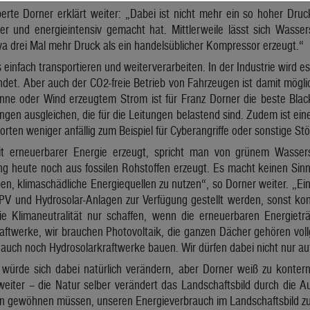
erte Dorner erklärt weiter: „Dabei ist nicht mehr ein so hoher Dru
uer und energieintensiv gemacht hat. Mittlerweile lässt sich Wasse
twa drei Mal mehr Druck als ein handelsüblicher Kompressor erzeugt.“
 einfach transportieren und weiterverarbeiten. In der Industrie wird e
et. Aber auch der CO2-freie Betrieb von Fahrzeugen ist damit möglic
nne oder Wind erzeugtem Strom ist für Franz Dorner die beste Blac
en ausgleichen, die für die Leitungen belastend sind. Zudem ist ein
rten weniger anfällig zum Beispiel für Cyberangriffe oder sonstige St
it erneuerbarer Energie erzeugt, spricht man von grünem Wassers
 heute noch aus fossilen Rohstoffen erzeugt. Es macht keinen Sinn h
n, klimaschädliche Energiequellen zu nutzen“, so Dorner weiter. „Ein
, PV und Hydrosolar-Anlagen zur Verfügung gestellt werden, sonst ko
ie Klimaneutralität nur schaffen, wenn die erneuerbaren Energiet
aftwerke, wir brauchen Photovoltaik, die ganzen Dächer gehören vol
auch noch Hydrosolarkraftwerke bauen. Wir dürfen dabei nicht nur auf
 würde sich dabei natürlich verändern, aber Dorner weiß zu konter
weiter – die Natur selber verändert das Landschaftsbild durch die
n gewöhnen müssen, unseren Energieverbrauch im Landschaftsbild z