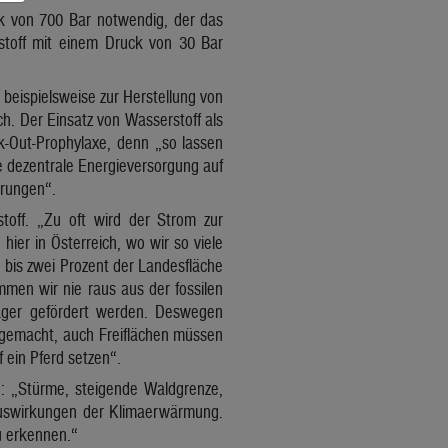
ck von 700 Bar notwendig, der das
rstoff mit einem Druck von 30 Bar
s beispielsweise zur Herstellung von
h. Der Einsatz von Wasserstoff als
k-Out-Prophylaxe, denn „so lassen
e dezentrale Energieversorgung auf
örungen“.
toff. „Zu oft wird der Strom zur
ier in Österreich, wo wir so viele
 bis zwei Prozent der Landesfläche
mmen wir nie raus aus der fossilen
räger gefördert werden. Deswegen
lgemacht, auch Freiflächen müssen
 ein Pferd setzen“.
n: „Stürme, steigende Waldgrenze,
 Auswirkungen der Klimaerwärmung.
u erkennen.“