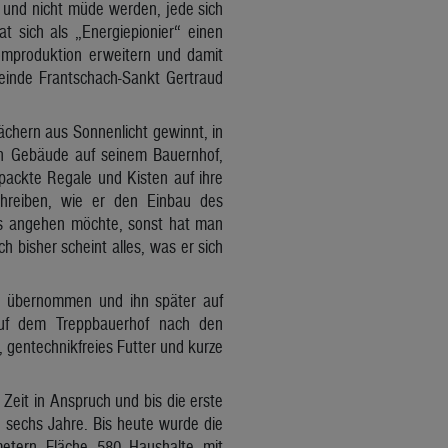
 und nicht müde werden, jede sich
 sich als „Energiepionier“ einen
omproduktion erweitern und damit
einde Frantschach-Sankt Gertraud
Dächern aus Sonnenlicht gewinnt, in
en Gebäude auf seinem Bauernhof,
rpackte Regale und Kisten auf ihre
chreiben, wie er den Einbau des
as angehen möchte, sonst hat man
 bisher scheint alles, was er sich
87 übernommen und ihn später auf
auf dem Treppbauerhof nach den
gentechnikfreies Futter und kurze
eit in Anspruch und bis die erste
 sechs Jahre. Bis heute wurde die
metern Fläche 580 Haushalte mit