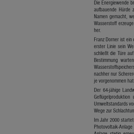
Die Energiewende br
aufbauende Hürde zu
Namen gemacht, weil
Wasserstoff erzeuge
her.
Franz Dorner ist ein
erster Linie sein W
schließt die Türe au
Bestimmung warten.
Wasserstoffspeicher
nachher nur Scherere
je vorgenommen hat,
Der 64-jähige Land
Geflügelproduktion
Umweltstandards von
Wege zur Schlachtun
Im Jahr 2000 starte
Photovoltaik-Anlage
Anlage stetig erne