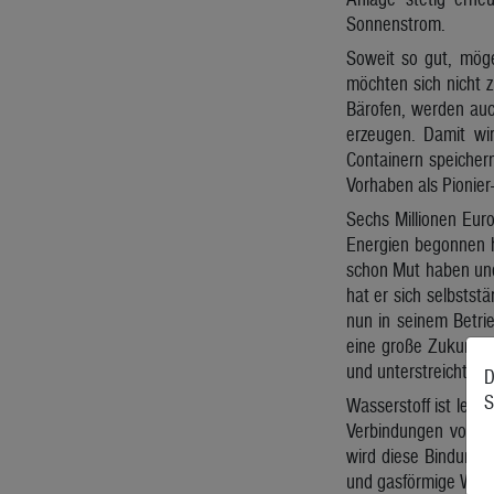
Sonnenstrom.
Soweit so gut, möge
möchten sich nicht 
Bärofen, werden auc
erzeugen. Damit wir
Containern speichern
Vorhaben als Pionier-
Sechs Millionen Euro
Energien begonnen ha
schon Mut haben und 
hat er sich selbstst
nun in seinem Betrie
eine große Zukunft. 
und unterstreicht se
D
S
Wasserstoff ist leich
Verbindungen vorhan
wird diese Bindung 
und gasförmige Wass