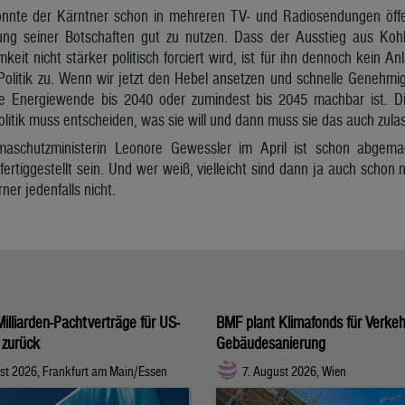
nte der Kärntner schon in mehreren TV- und Radiosendungen öffent
ung seiner Botschaften gut zu nutzen. Dass der Ausstieg aus Kohl
eit nicht stärker politisch forciert wird, ist für ihn dennoch kein An
 Politik zu. Wenn wir jetzt den Hebel ansetzen und schnelle Genehm
e Energiewende bis 2040 oder zumindest bis 2045 machbar ist. Di
Politik muss entscheiden, was sie will und dann muss sie das auch zula
aschutzministerin Leonore Gewessler im April ist schon abgemach
fertiggestellt sein. Und wer weiß, vielleicht sind dann ja auch schon
er jedenfalls nicht.
illiarden-Pachtverträge für US-
BMF plant Klimafonds für Verke
 zurück
Gebäudesanierung
st 2026, Frankfurt am Main/Essen
7. August 2026, Wien