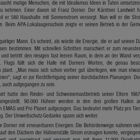
aucht mutige Menschen, die mit Idealismus Ideen in Taten umsetzen
 nehmen. Einer davon ist Franz Dorner. Der Kärntner Landwirt hat
 er 580 Haushalte mit Sonnenstrom versorgt. Nun will er die Str
n. Beim APA-Lokalaugenschein zeigte er seinen Betrieb in der Gem
 quirliger Mann. Es scheint, als würde die Energie, die er auf seinen 
esen bestimmen. Mit schnellen Schritten marschiert er zum neuest
f und betritt den riesigen fast leeren Raum, in dem an der Wand ve
 Flugs füllt sich die Halle mit Dorners Worten, die genau bes
s plant. „Man muss sich schon vorher gut überlegen, wie man etw
ien“, sagt er zur Rechtfertigung seiner durchdachten Planungen. Doch
 auch aufgegangen zu sein.
wirt hatte den Rinder- und Schweinemastbetrieb seiner Eltern 19
 umgestellt. 90.000 Hühner werden in den drei großen Hallen 
 EMAS und Pro Planet aufgezogen. Das bedeutet mehr Platz pro Tier, 
g. Der Umweltschutz-Gedanke spann sich weiter.
te Dorner mit erneuerbaren Energien. Die Behördenwege nahmen viel Z
 auf den Dächern der Hühnerställe Strom erzeugen konnte, vergingen
uert und ausgebaut und versorgt nun mit ihren 11.000 Quadrat