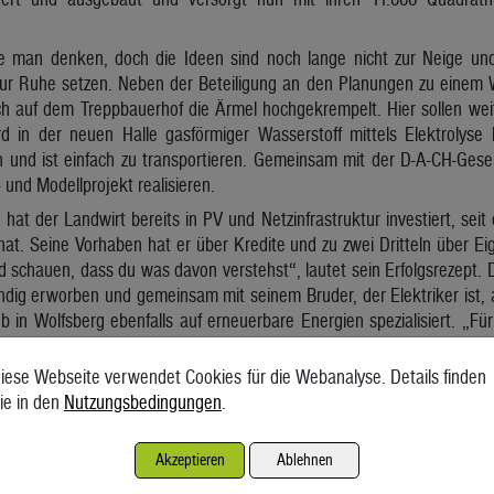
 man denken, doch die Ideen sind noch lange nicht zur Neige und 
zur Ruhe setzen. Neben der Beteiligung an den Planungen zu einem
h auf dem Treppbauerhof die Ärmel hochgekrempelt. Hier sollen we
d in der neuen Halle gasförmiger Wasserstoff mittels Elektrolyse h
 und ist einfach zu transportieren. Gemeinsam mit der D-A-CH-Gesells
 und Modellprojekt realisieren.
 hat der Landwirt bereits in PV und Netzinfrastruktur investiert, sei
t. Seine Vorhaben hat er über Kredite und zu zwei Dritteln über Eig
schauen, dass du was davon verstehst“, lautet sein Erfolgsrezept. D
ändig erworben und gemeinsam mit seinem Bruder, der Elektriker ist, 
b in Wolfsberg ebenfalls auf erneuerbare Energien spezialisiert. „Fü
Du kannst ihn transportieren, du kannst ihn speichern und er wird üb
ine Worte mit energiegeladenen Gesten.
iese Webseite verwendet Cookies für die Webanalyse. Details finden
ie in den
Nutzungsbedingungen
.
ter als Luft, ungiftig, entzündet sich nicht selbst und ist in gebunde
den. In gewöhnlichem Wasser ist er gemeinsam mit Sauerstoff geb
mit Hilfe von Strom aufgehoben und das Wasser in seine Bestandteil
Akzeptieren
Ablehnen
erstoff kann dann gespeichert werden.