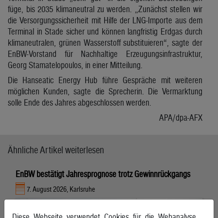
füge, bis 2035 klimaneutral zu werden. „Zunächst stellen wir
die Versorgungssicherheit mit Hilfe der LNG-Importe aus dem
Terminal in Stade sicher und können langfristig Erdgas durch
klimaneutralen, grünen Wasserstoff substituieren“, sagte der
EnBW-Vorstand für Nachhaltige Erzeugungsinfrastruktur,
Georg Stamatelopoulos, in einer Mitteilung.
Die Hanseatic Energy Hub führe Gespräche mit weiteren
möglichen Kunden, sagte die Sprecherin. Die Vermarktung
solle Ende des Jahres abgeschlossen werden.
APA/dpa-AFX
Ähnliche Artikel weiterlesen
EnBW bestätigt Jahresprognose trotz Gewinnrückgangs
7. August 2026, Karlsruhe
Diese Webseite verwendet Cookies für die Webanalyse.