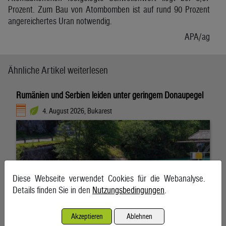
Prozent. Zum Bau von Atombomben ist auf rund 90 Prozent
angereichertes Uran notwendig.
APA/ag
Ähnliche Artikel weiterlesen
Rumänien und Serbien leiden unter geringem Donaupegel
4. August 2026, Bukarest
Diese Webseite verwendet Cookies für die Webanalyse.
Details finden Sie in den
Nutzungsbedingungen
.
Akzeptieren
Ablehnen