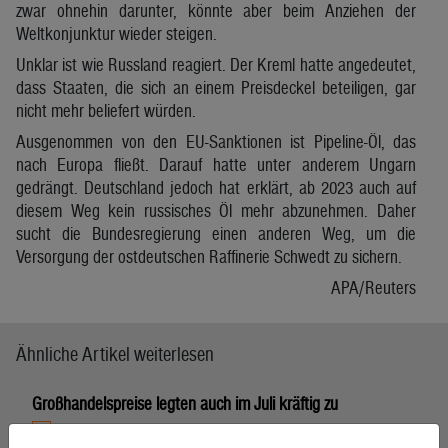
zwar ohnehin darunter, könnte aber beim Anziehen der
Weltkonjunktur wieder steigen.
Unklar ist wie Russland reagiert. Der Kreml hatte angedeutet,
dass Staaten, die sich an einem Preisdeckel beteiligen, gar
nicht mehr beliefert würden.
Ausgenommen von den EU-Sanktionen ist Pipeline-Öl, das
nach Europa fließt. Darauf hatte unter anderem Ungarn
gedrängt. Deutschland jedoch hat erklärt, ab 2023 auch auf
diesem Weg kein russisches Öl mehr abzunehmen. Daher
sucht die Bundesregierung einen anderen Weg, um die
Versorgung der ostdeutschen Raffinerie Schwedt zu sichern.
APA/Reuters
Ähnliche Artikel weiterlesen
Großhandelspreise legten auch im Juli kräftig zu
6. August 2026, Wien