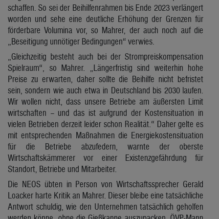
schaffen. So sei der Beihilfenrahmen bis Ende 2023 verlängert
worden und sehe eine deutliche Erhöhung der Grenzen für
förderbare Volumina vor, so Mahrer, der auch noch auf die
„Beseitigung unnötiger Bedingungen“ verwies.
„Gleichzeitig besteht auch bei der Strompreiskompensation
Spielraum“, so Mahrer. „Längerfristig sind weiterhin hohe
Preise zu erwarten, daher sollte die Beihilfe nicht befristet
sein, sondern wie auch etwa in Deutschland bis 2030 laufen.
Wir wollen nicht, dass unsere Betriebe am äußersten Limit
wirtschaften – und das ist aufgrund der Kostensituation in
vielen Betrieben derzeit leider schon Realität.“ Daher gelte es
mit entsprechenden Maßnahmen die Energiekostensituation
für die Betriebe abzufedern, warnte der oberste
Wirtschaftskämmerer vor einer Existenzgefährdung für
Standort, Betriebe und Mitarbeiter.
Die NEOS übten in Person von Wirtschaftssprecher Gerald
Loacker harte Kritik an Mahrer. Dieser bleibe eine tatsächliche
Antwort schuldig, wie den Unternehmen tatsächlich geholfen
werden könne, ohne die Gießkanne auszupacken. ÖVP-Mann