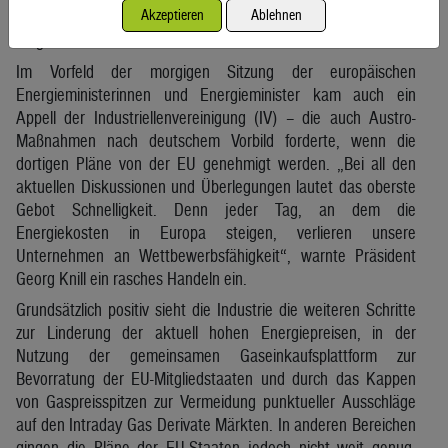
Akzeptieren
Ablehnen
Energiepreise abfedern bis etwaige europäische Lösungen
umgesetzt und wirksam werden.“
Im Vorfeld der morgigen Sitzung der europäischen
Energieministerinnen und Energieminister kam auch ein
Appell der Industriellenvereinigung (IV) – die auch Austro-
Maßnahmen nach deutschem Vorbild forderte, wenn die
dortigen Pläne von der EU genehmigt werden. „Bei all den
aktuellen Diskussionen und Überlegungen lautet das oberste
Gebot Schnelligkeit. Denn jeder Tag, an dem die
Energiekosten in Europa steigen, verlieren unsere
Unternehmen an Wettbewerbsfähigkeit“, warnte Präsident
Georg Knill ein rasches Handeln ein.
Grundsätzlich positiv sieht die Industrie die weiteren Schritte
zur Linderung der aktuell hohen Energiepreisen, in der
Nutzung der gemeinsamen Gaseinkaufsplattform zur
Bevorratung der EU-Mitgliedstaaten und durch das Kappen
von Gaspreisspitzen zur Vermeidung punktueller Ausschläge
auf den Intraday Gas Derivate Märkten. In anderen Bereichen
gingen die Pläne der EU-Staaten jedoch nicht weit genug.