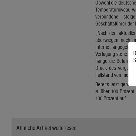
Obwohl die deutschen
Temperaturniveau we
verbundene, steig
Geschäftsführer der 
„Nach den aktuelle
überwiegen, noch im
Internet angegebene
D
Verfügung stehe. „Ga
S
hänge die Befüllmög
Druck des vorgelag
Füllstand von mehr a
Bereits jetzt gebe 
zu über 100 Prozent 
100 Prozent auf.
Ähnliche Artikel weiterlesen