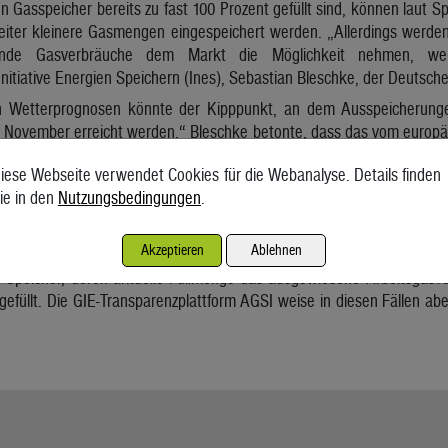
 Gasspeicher bereits zu fast 100 Prozent gefüllt sind, können laut S
iter kleinere Gasmengen eingespeichert werden. „Allerdings werde
ende Gasverbräuche dem Markt die Möglichkeit nehmen, weit
Initiative Energien Speichern (Ines), Sebastian Bleschke, der Deutsch
n Wetterprognosen könnte der Kipppunkt, an dem Ausspeicherunge
 November erreicht werden.“ Bleschke betonte, dass das vom europ
 maximale Arbeitsgasvolumen der Speicher lediglich das Speichervol
iese Webseite verwendet Cookies für die Webanalyse. Details finden
sspeicher sind nicht mit einem Tank vergleichbar, der voll oder leer s
ie in den
Nutzungsbedingungen
.
lichkeit von verschiedenen Einflussfaktoren, wie etwa der Temper
erten Gasnetzes ab. „Unter optimalen Bedingungen kann es durch
ls 100 Prozent erreichen.“
Akzeptieren
Ablehnen
es Speicher, deren aktuelle Füllmenge das ausgewiesene Arbeitsgasvo
gefüllt. Die GIE-Transparenzplattform AGSI weise in diesen Fällen ab