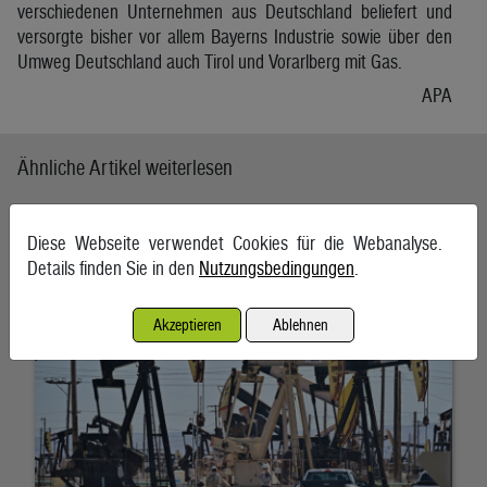
verschiedenen Unternehmen aus Deutschland beliefert und
versorgte bisher vor allem Bayerns Industrie sowie über den
Umweg Deutschland auch Tirol und Vorarlberg mit Gas.
APA
Ähnliche Artikel weiterlesen
Ölpreise wenig bewegt
Diese Webseite verwendet Cookies für die Webanalyse.
6. August 2026, Wien
Details finden Sie in den
Nutzungsbedingungen
.
Akzeptieren
Ablehnen