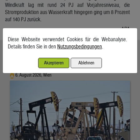
Windkraft lag mit rund 24 PJ auf Vorjahresniveau, die
Stromproduktion aus Wasserkraft hingegen ging um 8 Prozent
auf 140 PJ zurück.
APA
Diese Webseite verwendet Cookies für die Webanalyse.
Details finden Sie in den
Nutzungsbedingungen
.
Ähnliche Artikel weiterlesen
Akzeptieren
Ablehnen
Ölpreise wenig bewegt
6. August 2026, Wien