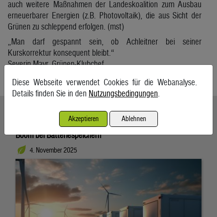
auch weitere Maßnahmen der Landeskoalition zum Ausbau
erneuerbarer Energien (z.B. Photovoltaik), die aus Sicht der
Grünen zu schleppend erfolgen. (mst)
„Man darf gespannt sein, ob Achleitner bei seiner
Kurskorrektur konsequent bleibt.“
Severin Mayr, Grünen-Klubchef
Oberösterreichische Nachrichten
Diese Webseite verwendet Cookies für die Webanalyse.
Details finden Sie in den
Nutzungsbedingungen
.
Ähnliche Artikel weiterlesen
Akzeptieren
Ablehnen
Boom bei Batteriespeichern
4. November 2025