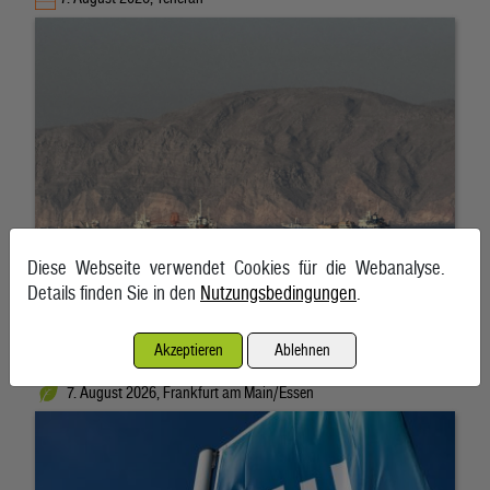
Diese Webseite verwendet Cookies für die Webanalyse.
Details finden Sie in den
Nutzungsbedingungen
.
Akzeptieren
Ablehnen
RWE gibt Milliarden-Pachtverträge für US-Windparks zurück
7. August 2026, Frankfurt am Main/Essen