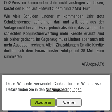
CO2-Preis im kommenden Jahr nicht ansteigen zu lassen,
kostet den Bund laut Entwurf zudem rund 2 Mrd. Euro.
Wie viele Schulden Lindner im kommenden Jahr trotz
Schuldenbremse aufnehmen darf und will, geht aus der
Vorlage nicht hervor. Es ist jedoch absehbar, dass wegen der
schlechten Konjunkturerwartung mehr Kredite erlaubt sind
als bisher gedacht. Im Gegenzug muss Lindner aber auch mit
mehr Ausgaben rechnen. Allein Zinszahlungen für alte Kredite
dürften sich dem Finanzminister zufolge auf 38 Mrd. Euro
summieren.
APA/dpa-AFX
Ähnliche Artikel weiterlesen
Diese Webseite verwendet Cookies für die Webanalyse.
Details finden Sie in den
Nutzungsbedingungen
.
Nordex erhält Großauftrag in der Türkei
6. August 2026, Hamburg
Akzeptieren
Ablehnen