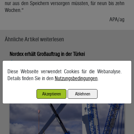
nur aus den Speichern versorgen müssten, für neun bis zehn
Wochen.“
APA/ag
Ähnliche Artikel weiterlesen
Nordex erhält Großauftrag in der Türkei
6. August 2026, Hamburg
Diese Webseite verwendet Cookies für die Webanalyse.
Details finden Sie in den
Nutzungsbedingungen
.
Akzeptieren
Ablehnen