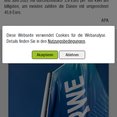
und Juni 2022 mit durchschnittlich 5,9 Euro per 100 kWh am
billigsten, am meisten zahlten die Dänen mit umgerechnet
45,6 Euro.
APA
Diese Webseite verwendet Cookies für die Webanalyse.
Ähnliche Artikel weiterlesen
Details finden Sie in den
Nutzungsbedingungen
.
RWE gibt Milliarden-Pachtverträge für US-Windparks zurück
Akzeptieren
Ablehnen
7. August 2026, Frankfurt am Main/Essen