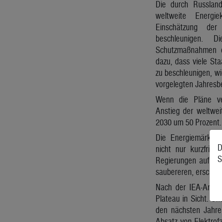
Die durch Russland
weltweite Energi
Einschätzung der 
beschleunigen. D
Schutzmaßnahmen d
dazu, dass viele St
zu beschleunigen, wi
vorgelegten Jahresbe
Wenn die Pläne ve
Anstieg der weltwei
2030 um 50 Prozent.
Die Energiemärkte 
D
nicht nur kurzfrist
S
Regierungen auf der
saubereren, erschwi
Nach der IEA-Analy
Plateau in Sicht. U
den nächsten Jahren
Absatz von Elektrof