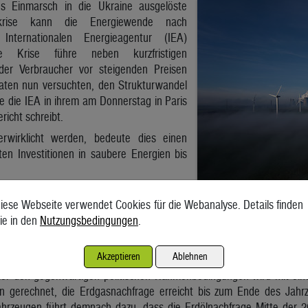
s Einmarsch in die Ukraine ausgelöste
ekrise kann die Energiewende nach
Internationalen Energieagentur (IEA)
ie Krise führe neben kurzfristigen
er Verbraucher vor steigenden Preisen
aaten nun versuchten, den Strukturwandel
e die IEA in ihrem am Donnerstag in Paris
richt schreibt.
rwirklicht werden, bedeute dies einen
ten Investitionen in saubere Energien bis
und die Energiepolitik veränderten sich
iese Webseite verwendet Cookies für die Webanalyse. Details finden
ig, sondern für die kommenden Jahrzehnte, erklärte IEA-Direktor 
ie in den
Nutzungsbedingungen
.
 ganzen Welt versprechen, dass es zu einem historischen und end
nglicheren und sicheren Energiesystem kommt.“
Akzeptieren
Ablehnen
se kommt für die weltweite Nachfrage nach fossilen Brennstoffen
nter den gegenwärtigen politischen Rahmenbedingungen wird mit ei
 gerechnet, die Erdgasnachfrage erreicht bis zum Ende des Jahrz
ahrzeugen führt demnach dazu, dass die Erdölnachfrage Mitte der 2