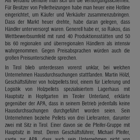
Als Verband bemühe man sich um die Versorgungssicherheit.
Für Besitzer von Pelletheizungen habe man heuer eine Hotline
eingerichtet, um Käufer und Verkäufer zusammenzubringen.
Dass der Markt heuer drehte, habe daran gelegen, dass
Händler unterversorgt waren. Generell habe er, so Rakos, das
Wettbewerbsumfeld mit rund 40 Produktionsstätten und 50
bis 60 regionalen und überregionalen Händlern als intensiv
wahrgenommen. Gegen Preisabsprachen würden auch die
großen Preisunterschiede sprechen.
In Tirol blieb unterdessen vorerst unklar, bei welchen
Unternehmen Hausdurchsuchungen stattfanden. Martin Hölzl,
Geschäftsführer von holzpellets.tirol, einem für Lieferung und
Logistik von Holzpellets spezialisiertem Lagerhaus mit
Hauptsitz in Hopfgarten im Tiroler Unterland, erklärte
gegenüber der APA, dass in seinem Betrieb jedenfalls keine
Hausdurchsuchungen durchgeführt worden seien. Sein
Unternehmen beziehe Pellets von drei Lieferanten, darunter
zwei mit Sitz in Tirol. Einer davon sie die Pfeifer-Gruppe mit
Hauptsitz in Imst. Deren Geschäftsführer, Michael Pfeifer,
sagte zur APA, dass auch sein Unternehmen nicht von