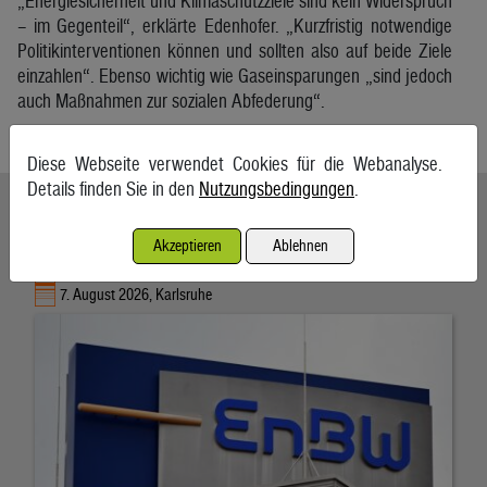
„Energiesicherheit und Klimaschutzziele sind kein Widerspruch
– im Gegenteil“, erklärte Edenhofer. „Kurzfristig notwendige
Politikinterventionen können und sollten also auf beide Ziele
einzahlen“. Ebenso wichtig wie Gaseinsparungen „sind jedoch
auch Maßnahmen zur sozialen Abfederung“.
APA/ag
Diese Webseite verwendet Cookies für die Webanalyse.
Details finden Sie in den
Nutzungsbedingungen
.
Ähnliche Artikel weiterlesen
Akzeptieren
Ablehnen
EnBW bestätigt Jahresprognose trotz Gewinnrückgangs
7. August 2026, Karlsruhe