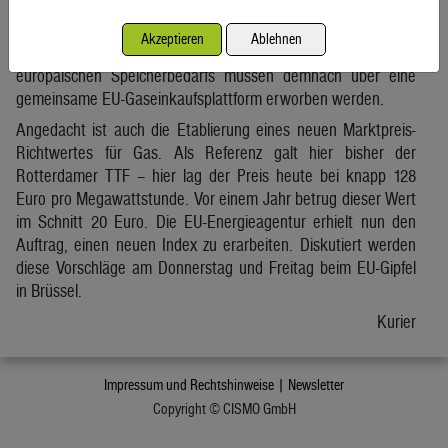
sollen die EU-Staaten dazu verpflichtet werden, zumindest
einen Teil ihres Gases für die Speicher im kommenden Jahr
Akzeptieren
Ablehnen
gemeinsam einzukaufen. Mindestens 15 Prozent des
europäischen Speicherbedarfs müssen demnach über eine
gemeinsame EU-Gaseinkaufsplattform erworben werden.
Angedacht ist auch die Etablierung eines neuen Marktpreis-
Richtwertes für Gas. Als Referenz galt hier bisher der
Rotterdamer TTF – hier lag der Preis heute bei knapp 128
Euro pro Megawattstunde. Vor einem Jahr betrug dieser Wert
im Schnitt 20 Euro. Die EU-Energieagentur erhielt nun den
Auftrag, einen neuen Index zu erarbeiten. Diskutiert werden
diese Vorschläge am Donnerstag und Freitag beim EU-Gipfel
in Brüssel.
Kurier
Impressum und Rechtshinweise |
Newsletter
Copyright © CISMO GmbH