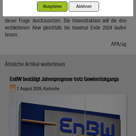
Unions-Fraktionschef Friedrich Merz (CDU) stellte sich hinter
Akzeptieren
Ablehnen
die Liberalen. Er hoffe, dass die FDP „stark genug ist“, sich in
dieser Frage durchzusetzen. Die Unionsfraktion will die drei
verbliebenen Akw gleichfalls bis maximal Ende 2024 laufen
lassen.
APA/ag
Ähnliche Artikel weiterlesen
EnBW bestätigt Jahresprognose trotz Gewinnrückgangs
7. August 2026, Karlsruhe