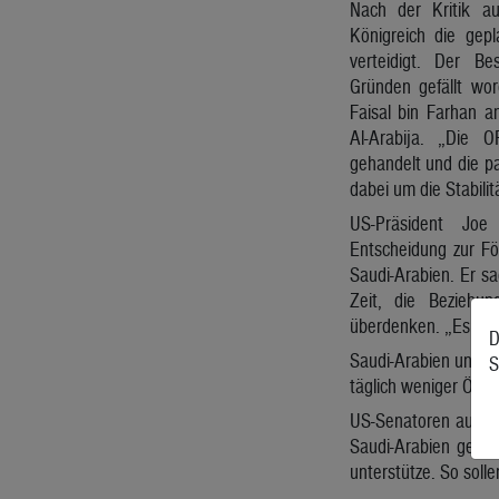
Nach der Kritik a
Königreich die gep
verteidigt. Der Be
Gründen gefällt wo
Faisal bin Farhan 
Al-Arabija. „Die O
gehandelt und die p
dabei um die Stabilit
US-Präsident Jo
Entscheidung zur Fö
Saudi-Arabien. Er s
Zeit, die Bezieh
überdenken. „Es wird
D
Saudi-Arabien und Ru
S
täglich weniger Öl fö
US-Senatoren aus Bi
Saudi-Arabien gefor
unterstütze. So soll