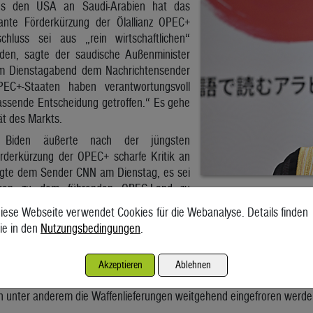
us den USA an Saudi-Arabien hat das
lante Förderkürzung der Ölallianz OPEC+
schluss sei aus „rein wirtschaftlichen“
rden, sagte der saudische Außenminister
am Dienstagabend dem Nachrichtensender
PEC+-Staaten haben verantwortungsvoll
assende Entscheidung getroffen.“ Es gehe
ät des Markts.
e Biden äußerte nach der jüngsten
rderkürzung der OPEC+ scharfe Kritik an
agte dem Sender CNN am Dienstag, es sei
ungen zu dem führenden OPEC-Land zu
 einige Konsequenzen für das geben, was sie mit Russland gemacht h
iese Webseite verwendet Cookies für die Webanalyse. Details finden
ssland gelten als die führenden Kräfte im Ölverbund OPEC+. Dieser 
ie in den
Nutzungsbedingungen
.
rdern.
dens Demokratischer Partei hatten die weitgehende Einstellung der
Akzeptieren
Ablehnen
dert, da das Land mit der Zustimmung zur Förderkürzung Russlands
en unter anderem die Waffenlieferungen weitgehend eingefroren werde