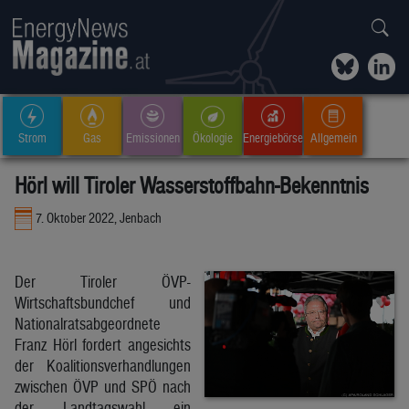
Strom
Gas
Emissionen
Ökologie
Energiebörse
Allgemein
Hörl will Tiroler Wasserstoffbahn-Bekenntnis
7. Oktober 2022, Jenbach
Der Tiroler ÖVP-
Wirtschaftsbundchef und
Nationalratsabgeordnete
Franz Hörl fordert angesichts
der Koalitionsverhandlungen
zwischen ÖVP und SPÖ nach
der Landtagswahl ein