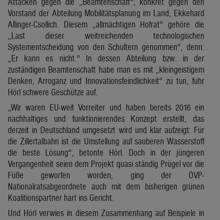
Attacken gegen die „Beamtenschaft“, konkret gegen den
Vorstand der Abteilung Mobilitätsplanung im Land, Ekkehard
Allinger-Csollich. Diesem „allmächtigen Hofrat“ gehöre die
„Last dieser weitreichenden technologischen
Systementscheidung von den Schultern genommen“, denn:
„Er kann es nicht.“ In dessen Abteilung bzw. in der
zuständigen Beamtenschaft habe man es mit „kleingeistigem
Denken, Arroganz und Innovationsfeindlichkeit“ zu tun, fuhr
Hörl schwere Geschütze auf.
„Wir waren EU-weit Vorreiter und haben bereits 2016 ein
nachhaltiges und funktionierendes Konzept erstellt, das
derzeit in Deutschland umgesetzt wird und klar aufzeigt: Für
die Zillertalbahn ist die Umstellung auf sauberen Wasserstoff
die beste Lösung“, betonte Hörl. Doch in der jüngeren
Vergangenheit seien dem Projekt quasi ständig Prügel vor die
Füße geworfen worden, ging der ÖVP-
Nationalratsabgeordnete auch mit dem bisherigen grünen
Koalitionspartner hart ins Gericht.
Und Hörl verwies in diesem Zusammenhang auf Beispiele in