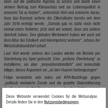
oben auf die politische Agenda zu setzen und damit einen
aktiven Beitrag zum Klimaschutz und zur Lebensqualität in
unserem Tal zu leisten“, unterstrich Hörl und erinnerte daran,
dass das Konzept seitens der Zillertalbahn bereits seit dem
Jahr 2016 verfolgt werde. „Damals gab es dafür noch nicht
einmal einen Anbieter, jetzt sind wir soweit, dass uns andere
überholt haben. Den globalen Werbewert haben wir auch auf
dem Altar der Eitelkeit und Inkompetenz verloren“, schoss der
Wirtschaftsbundchef scharf.
Laut Hörl wurde seitens des Landes wieder ein Betrieb per
Oberleitung ins Spiel gebracht. Eine „profane Oberleitung“ zu
installieren, sei aber „innovationsfeindlich“ und keinesfalls
billiger, dieses Argument sei „an den Haaren herbeigezogen“.
Felipe verwahrte sich indes auf APA-Nachfrage gegen
„politisch motivierte Zurufe und die gezielte Diskreditierung
der Beamtenschaft.“ Diese seien „weder dem Erfolg unseres
gemeinsamen Projektes zuträglich, noch zeugen sie von viel
Diese Webseite verwendet Cookies für die Webanalyse.
Fachkenntnis oder gutem politischen Stil.“
Details finden Sie in den
Nutzungsbedingungen
.
Man arbeite seit Jahren gemeinsam mit den zuständigen