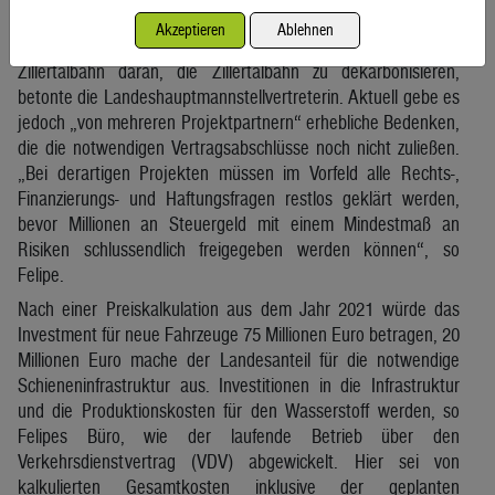
Abteilungen im Land, dem Verkehrsverbund Tirol (VVT), den
Akzeptieren
Ablehnen
relevanten Ministerien und den Verantwortlichen der
Zillertalbahn daran, die Zillertalbahn zu dekarbonisieren,
betonte die Landeshauptmannstellvertreterin. Aktuell gebe es
jedoch „von mehreren Projektpartnern“ erhebliche Bedenken,
die die notwendigen Vertragsabschlüsse noch nicht zuließen.
„Bei derartigen Projekten müssen im Vorfeld alle Rechts-,
Finanzierungs- und Haftungsfragen restlos geklärt werden,
bevor Millionen an Steuergeld mit einem Mindestmaß an
Risiken schlussendlich freigegeben werden können“, so
Felipe.
Nach einer Preiskalkulation aus dem Jahr 2021 würde das
Investment für neue Fahrzeuge 75 Millionen Euro betragen, 20
Millionen Euro mache der Landesanteil für die notwendige
Schieneninfrastruktur aus. Investitionen in die Infrastruktur
und die Produktionskosten für den Wasserstoff werden, so
Felipes Büro, wie der laufende Betrieb über den
Verkehrsdienstvertrag (VDV) abgewickelt. Hier sei von
kalkulierten Gesamtkosten inklusive der geplanten