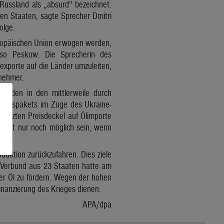
Russland als „absurd“ bezeichnet.
len Staaten, sagte Sprecher Dmitri
olge.
 Europäischen Union erwogen werden,
 so Peskow. Die Sprecherin des
exporte auf die Länder umzuleiten,
bnehmer.
enden in den mittlerweile durch
ktionspakets im Zuge des Ukraine-
stützten Preisdeckel auf Ölimporte
tweit nur noch möglich sein, wenn
duktion zurückzufahren. Dies ziele
er Verbund aus 23 Staaten hatte am
ger Öl zu fördern. Wegen der hohen
inanzierung des Krieges dienen.
APA/dpa