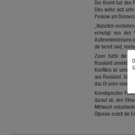
Der Kreml hat den P
Dies wirke sich sehr
Peskow am Donnersta
„Natürlich verstehen
ermutigt von den V
Außenministeriums in
die bereit sind, nor
Zuvor hatte die EU
D
Russland annektiert
S
Konflikts ist unter 
aus Russland. So so
das Öl unter einem 
Kremlsprecher Peskow
darauf ab, den Ölmar
Mittwoch entschieden
Ölpreise erzielt die