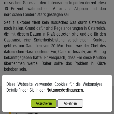
russischen Gases an den italienischen Importen derzeit etwa
10 Prozent, während der Anteil aus Algerien und den
nordischen Ländern stark gestiegen sei.
Seit 1. Oktober fließt kein russisches Gas durch Österreich
nach Italien. Grund dafür sind Regeländerungen in Österreich,
die mit diesem Datum in Kraft getreten sind und die für den
Gastransit eine Sicherheitsleistung vorschreiben. Konkret
geht es um Garantien von 20 Mio. Euro, wie der Chef des
italienischen Gasimporteurs Eni, Claudio Descalzi, am Montag
bekanntgegeben hatte. Er versprach, dass Eni diese Kaution
übernehmen werde. Daher sollte das Problem in Kürze
behoben sein.
APA
Diese Webseite verwendet Cookies für die Webanalyse.
Details finden Sie in den
Nutzungsbedingungen
.
Ähnliche Artikel weiterlesen
Akzeptieren
Ablehnen
Ölpreise wenig bewegt