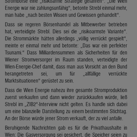
Strombörse eine „risikoarme Strategie gefahren“. „Die Wien
Energie war nie zahlungsunfähig“, betonte Strebl einmal mehr,
man habe „nach besten Wissen und Gewissen gehandelt“.
Dass sie regeren Börsenhandel als Mitbewerber betrieben
hat, verteidigte Strebl. Dies sei die „risikoarmste Variante“.
Die Strommärkte hätten allerdings „völlig verrückt gespielt“,
meinte er einmal mehr und betonte: „Das war ein perfekter
Tsunami.“ Dass Milliardensummen als Sicherheiten für den
Wiener Stromversorger im Raum standen, verteidigte der
Wien-Energie-Chef damit, dass man aus Vorsicht an den Bund
herangetreten sei, um für „allfällige verrückte
Marktsituationen“ gerüstet zu sein.
Dass die Wien Energie nahezu ihre gesamte Stromproduktion
zuerst verkaufen und dann wieder zurückkaufen würde, ließ
Strebl im „ZIB2“-Interview nicht gelten. Es handle sich dabei
um eine bilanzielle Darstellung zu einem bestimmten Stichtag.
An der Börse würde jener Strom verkauft, der zu viel anfalle.
Beruhigende Nachrichten gab es für die Privathaushalte in
Wien: Die Gasversorgung sei gesichert, die Speicher seien zu