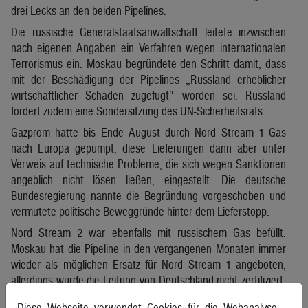
drei Lecks an den beiden Pipelines.
Die russische Generalstaatsanwaltschaft leitete inzwischen
nach eigenen Angaben ein Verfahren wegen internationalen
Terrorismus ein. Moskau begründete den Schritt damit, dass
mit der Beschädigung der Pipelines „Russland erheblicher
wirtschaftlicher Schaden zugefügt“ worden sei. Russland
fordert zudem eine Sondersitzung des UN-Sicherheitsrats.
Gazprom hatte bis Ende August durch Nord Stream 1 Gas
nach Europa gepumpt, diese Lieferungen dann aber unter
Verweis auf technische Probleme, die sich wegen Sanktionen
angeblich nicht lösen ließen, eingestellt. Die deutsche
Bundesregierung nannte die Begründung vorgeschoben und
vermutete politische Beweggründe hinter dem Lieferstopp.
Nord Stream 2 war ebenfalls mit russischem Gas befüllt.
Moskau hat die Pipeline in den vergangenen Monaten immer
wieder als möglichen Ersatz für Nord Stream 1 angeboten,
allerdings wurde die Leitung von Deutschland nicht zertifiziert.
Seit dem Beginn des russischen Angriffskriegs gegen die
Diese Webseite verwendet Cookies für die Webanalyse.