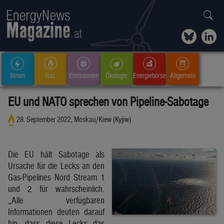
Strom
Gas
Emissionen
Ökologie
Energiebörse
Allgemein
EU und NATO sprechen von Pipeline-Sabotage
28. September 2022, Moskau/Kiew (Kyjiw)
Die EU hält Sabotage als
Ursache für die Lecks an den
Gas-Pipelines Nord Stream 1
und 2 für wahrscheinlich.
„Alle verfügbaren
Informationen deuten darauf
hin, dass diese Lecks das