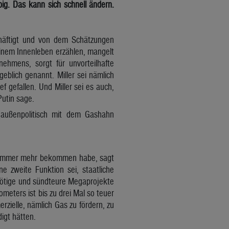
pig. Das kann sich schnell ändern.
häftigt und von dem Schätzungen
einem Innenleben erzählen, mangelt
ehmens, sorgt für unvorteilhafte
blich genannt. Miller sei nämlich
ef gefallen. Und Miller sei es auch,
utin sage.
außenpolitisch mit dem Gashahn
00 immer mehr bekommen habe, sagt
e zweite Funktion sei, staatliche
nötige und sündteure Megaprojekte
eters ist bis zu drei Mal so teuer
rzielle, nämlich Gas zu fördern, zu
igt hätten.