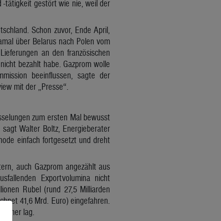
tätigkeit gestört wie nie, weil der
schland. Schon zuvor, Ende April,
Jamal über Belarus nach Polen vom
Lieferungen an den französischen
 nicht bezahlt habe. Gazprom wolle
mission beeinflussen, sagte der
iew mit der „Presse“.
osselungen zum ersten Mal bewusst
sagt Walter Boltz, Energieberater
hode einfach fortgesetzt und dreht
ttern, auch Gazprom angezählt aus
sfallenden Exportvolumina nicht
onen Rubel (rund 27,5 Milliarden
hnet 41,6 Mrd. Euro) eingefahren.
 höher lag.