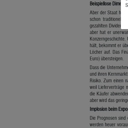
Beispiellose Dimensi
S
Aber der Staat holt
schon traditionell 
gezahlten Dividende
aber hat er unerwar
Konzerngeschichte. 
hält, bekommt er übe
Löcher auf. Das Fin
Euro) übersteigen.
Dass die Unternehmen
und ihren Kernmarkt 
Risiko. Zum einen n
weil Lieferverträge 
die Käufer abwenden
aber wird das gerin
Implosion beim Expo
Die Prognosen sind 
werden heuer vorauss