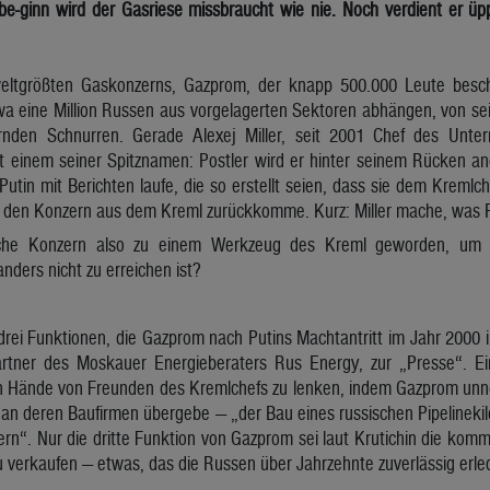
be-ginn wird der Gasriese missbraucht wie nie. Noch verdient er üp
eltgrößten Gaskonzerns, Gazprom, der knapp 500.000 Leute besc
twa eine Million Russen aus vorgelagerten Sektoren abhängen, von s
rnden Schnurren. Gerade Alexej Miller, seit 2001 Chef des Untern
 einem seiner Spitznamen: Postler wird er hinter seinem Rücken ange
Putin mit Berichten laufe, die so erstellt seien, dass sie dem Kremlch
n den Konzern aus dem Kreml zurückkomme. Kurz: Miller mache, was P
liche Konzern also zu einem Werkzeug des Kreml geworden, um 
nders nicht zu erreichen ist?
r drei Funktionen, die Gazprom nach Putins Machtantritt im Jahr 20
Partner des Moskauer Energieberaters Rus Energy, zur „Presse“. Ein
ten Hände von Freunden des Kremlchefs zu lenken, indem Gazprom un
n deren Baufirmen übergebe — „der Bau eines russischen Pipelinekilom
rn“. Nur die dritte Funktion von Gazprom sei laut Krutichin die komme
u verkaufen — etwas, das die Russen über Jahrzehnte zuverlässig erled