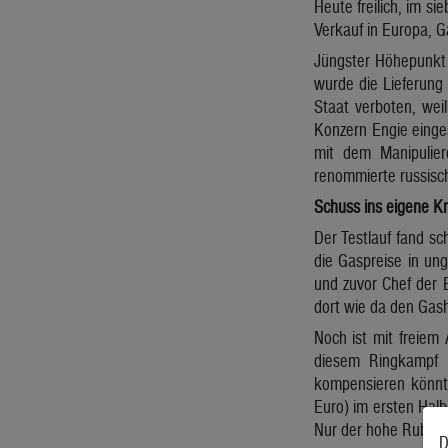
Heute freilich, im si
Verkauf in Europa, G
Jüngster Höhepunkt 
wurde die Lieferung
Staat verboten, wei
Konzern Engie einges
mit dem Manipulier
renommierte russisch
Schuss ins eigene K
Der Testlauf fand s
die Gaspreise in un
und zuvor Chef der E
dort wie da den Gas
Noch ist mit freiem
diesem Ringkampf g
kompensieren könnte
Euro) im ersten Hal
Nur der hohe Rubelku
D