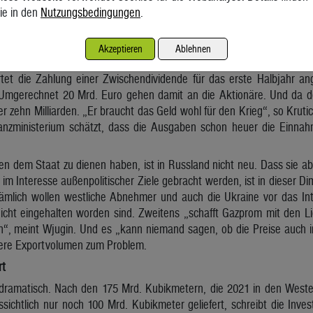
on
ie in den
Nutzungsbedingungen
.
 sich auch so Geld vom Konzern, was das Zeug hält. So hat das Par
der größte Steuerzahler, einmalig um 1,2 Bio. Rubel mehr Förders
Akzeptieren
Ablehnen
 für das Gesamtjahr 2021 entspricht. Damals hatte Putin den Stopp 
tet die Zahlung einer Zwischendividende für das erste Halbjahr a
Umgerechnet 20 Mrd. Euro gehen damit an die Aktionäre. Und da der
r zehn Milliarden. „Er braucht das Geld wohl für den Krieg“, so Krutic
anzministerium schätzt, dass die Ausgaben schon heuer die Einnah
 dem Staat zu dienen haben, ist in Russland nicht neu. Dass sie abe
im Interesse außenpolitischer Ziele gebracht werden, ist in dieser Di
ämlich wollen westliche Abnehmer und auch die Ukraine vor das Inte
nicht eingehalten worden sind. Zweitens „schafft Gazprom mit den Lie
“, meint Wjugin. Und es „kann niemand sagen, ob die Preise auch 
gere Exportvolumen zum Problem.
rt
dramatisch. Nach den 175 Mrd. Kubikmetern, die 2021 in den Westen 
ichtlich nur noch 100 Mrd. Kubikmeter geliefert, schreibt die Inve