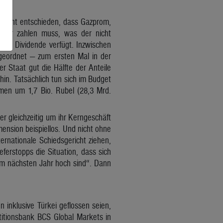
lament entschieden, dass Gazprom,
teuer zahlen muss, was der nicht
der Dividende verfügt. Inzwischen
ngeordnet — zum ersten Mal in der
 Staat gut die Hälfte der Anteile
hin. Tatsächlich tun sich im Budget
men um 1,7 Bio. Rubel (28,3 Mrd.
r gleichzeitig um ihr Kerngeschäft
mension beispiellos. Und nicht ohne
rnationale Schiedsgericht ziehen,
ferstopps die Situation, dass sich
im nächsten Jahr hoch sind“. Dann
inklusive Türkei geflossen seien,
stitionsbank BCS Global Markets in