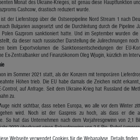
ebenten Monat des Ukraine-Krieges, ist genau diese Hauptfunktion und -
azproms Cashcow, drastisch reduziert wurde.
ist der Lieferstopp über die Ostseepipeline Nord Stream 1 nach Deut
 nach Bulgarien ausgesetzt und die Durchleitung durch die Pipeline 
l Polen Gazprom sanktioniert hatte. Und im September wurden die 
tellt, da dieser nach russischer Darstellung die Julirechnungen noch
en beim Exportvolumen die Sanktionsentscheidungen der EU-Kom
e Ex-Zentralbanker und Finanzökonom Oleg Wjugin, kürzlich im Interv
nie
chon im Sommer 2021 statt, als der Konzern mit temporären Lieferdr
geahnte Höhen trieb. Die EU habe damals die Zeichen nicht erkannt, 
-Control, auf Anfrage. Seit dem Ukraine-Krieg hat Russland die Met
hahn zu.
 Auge nicht sichtbar, dass neben Europa, wo alle vor dem Winter zi
ehen wird. Noch ist der Gaspreis zu hoch, als dass er die au
. So hat das Unternehmen nach dem Vorjahresgewinn von 2,1 Billi
bjahr 2022 überhaupt einen Rekordgewinn von 2,5 Bio. Rubel (umgerec
rs hat verhindert, dass der Gewinn auch auf Rubelbasis noch deutlich
iese Webseite verwendet Cookies für die Webanalyse. Details finden