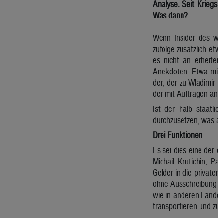
Analyse. Seit Kriegs
Was dann?
Wenn Insider des w
zufolge zusätzlich e
es nicht an erheite
Anekdoten. Etwa mit
der, der zu Wladimir 
der mit Aufträgen a
Ist der halb staat
durchzusetzen, was a
Drei Funktionen
Es sei dies eine de
Michail Krutichin, 
Gelder in die priva
ohne Ausschreibung a
wie in anderen Lände
transportieren und z