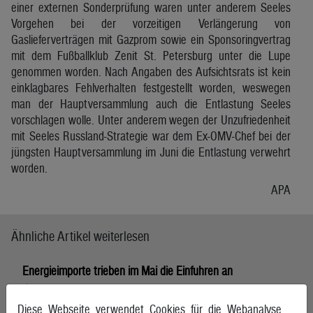
einer externen Sonderprüfung waren unter anderem Seeles
Vorgehen bei der vorzeitigen Verlängerung von
Gaslieferverträgen mit Gazprom sowie ein Sponsoringvertrag
mit dem Fußballklub Zenit St. Petersburg unter die Lupe
genommen worden. Nach Angaben des Aufsichtsrats ist kein
einklagbares Fehlverhalten festgestellt worden, weswegen
man der Hauptversammlung auch die Entlastung Seeles
vorschlagen wolle. Unter anderem wegen der Unzufriedenheit
mit Seeles Russland-Strategie war dem Ex-OMV-Chef bei der
jüngsten Hauptversammlung im Juni die Entlastung verwehrt
worden.
APA
Ähnliche Artikel weiterlesen
Energieimporte trieben im Mai die Einfuhren an
7. August 2026, Wien
Diese Webseite verwendet Cookies für die Webanalyse.