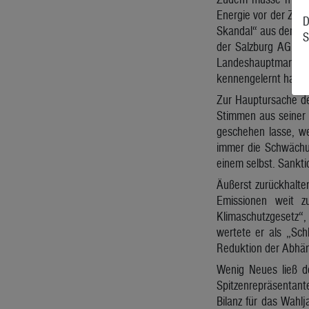
Energie vor der Zahl
D
Skandal“ aus dem Ro
S
der Salzburg AG bei 
Landeshauptmann Wil
kennengelernt habe.
Zur Hauptursache der
Stimmen aus seiner 
geschehen lasse, we
immer die Schwächu
einem selbst. Sankti
Äußerst zurückhalten
Emissionen weit z
Klimaschutzgesetz“,
wertete er als „Sch
Reduktion der Abhäng
Wenig Neues ließ de
Spitzenrepräsentant
Bilanz für das Wahl