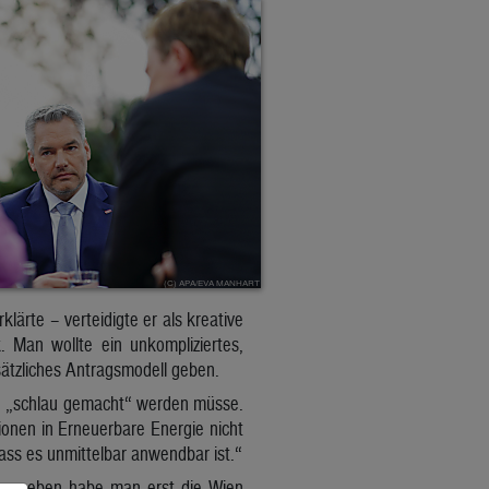
klärte – verteidigte er als kreative
 Man wollte ein unkompliziertes,
ätzliches Antragsmodell geben.
se „schlau gemacht“ werden müsse.
tionen in Erneuerbare Energie nicht
dass es unmittelbar anwendbar ist.“
enn soeben habe man erst die Wien