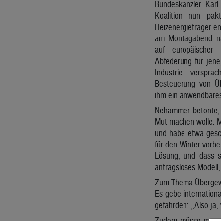
Bundeskanzler Karl
Koalition nun pak
Heizenergieträger e
am Montagabend nan
auf europäischer
Abfederung für jene,
Industrie verspra
Besteuerung von Üb
ihm ein anwendbares
Nehammer betonte, 
Mut machen wolle. 
und habe etwa gesch
für den Winter vorber
Lösung, und dass si
antragsloses Modell
Zum Thema Übergewin
Es gebe internationa
gefährden: „Also ja,
Zudem müsse man sic