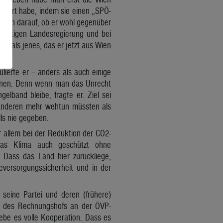
agiert habe, indem sie einen „SPÖ-
chen darauf, ob er wohl gegenüber
r dortigen Landesregierung und bei
 als jenes, das er jetzt aus Wien
lierte er – anders als auch einige
ionen. Denn wenn man das Unrecht
lband bleibe, fragte er. Ziel sei
 anderen mehr wehtun müssten als
ls nie gegeben.
r allem bei der Reduktion der CO2-
das Klima auch geschützt ohne
 Dass das Land hier zurückliege,
eversorgungssicherheit und in der
seine Partei und deren (frühere)
el des Rechnungshofs an der ÖVP-
ebe es volle Kooperation. Dass es