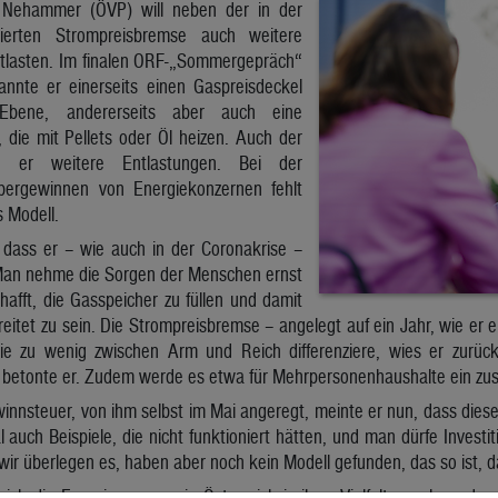
 Nehammer (ÖVP) will neben der in der
tierten Strompreisbremse auch weitere
ntlasten. Im finalen ORF-„Sommergepräch“
nte er einerseits einen Gaspreisdeckel
 Ebene, andererseits aber auch eine
 die mit Pellets oder Öl heizen. Auch der
ch er weitere Entlastungen. Bei der
ergewinnen von Energiekonzernen fehlt
 Modell.
dass er – wie auch in der Coronakrise –
Man nehme die Sorgen der Menschen ernst
afft, die Gasspeicher zu füllen und damit
eitet zu sein. Die Strompreisbremse – angelegt auf ein Jahr, wie er er
e zu wenig zwischen Arm und Reich differenziere, wies er zurück.
, betonte er. Zudem werde es etwa für Mehrpersonenhaushalte ein zus
nsteuer, von ihm selbst im Mai angeregt, meinte er nun, dass die
l auch Beispiele, die nicht funktioniert hätten, und man dürfe Investi
 wir überlegen es, haben aber noch kein Modell gefunden, das so ist, 
h die Energieerzeuger in Österreich in ihrer Vielfalt ansehen, d