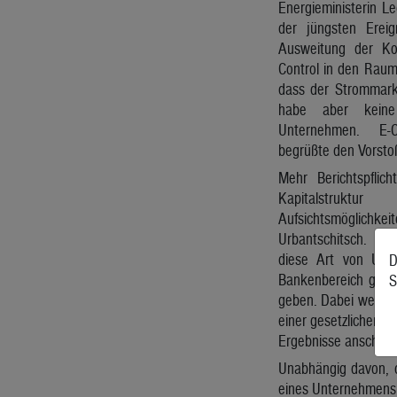
Energieministerin L
der jüngsten Erei
Ausweitung der Ko
Control in den Raum 
dass der Strommarkt
habe aber keine 
Unternehmen. E-C
begrüßte den Vorsto
Mehr Berichtspflic
Kapitalstrukt
Aufsichtsmöglich
Urbantschitsch. Der
diese Art von Unte
D
Bankenbereich gibt, 
S
geben. Dabei werden 
einer gesetzlichen G
Ergebnisse anschließ
Unabhängig davon, o
eines Unternehmens l