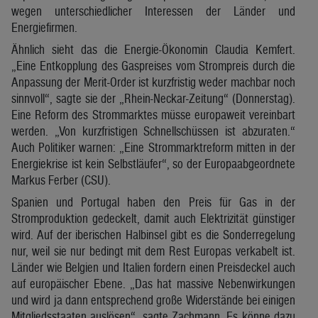
wegen unterschiedlicher Interessen der Länder und
Energiefirmen.
Ähnlich sieht das die Energie-Ökonomin Claudia Kemfert.
„Eine Entkopplung des Gaspreises vom Strompreis durch die
Anpassung der Merit-Order ist kurzfristig weder machbar noch
sinnvoll“, sagte sie der „Rhein-Neckar-Zeitung“ (Donnerstag).
Eine Reform des Strommarktes müsse europaweit vereinbart
werden. „Von kurzfristigen Schnellschüssen ist abzuraten.“
Auch Politiker warnen: „Eine Strommarktreform mitten in der
Energiekrise ist kein Selbstläufer“, so der Europaabgeordnete
Markus Ferber (CSU).
Spanien und Portugal haben den Preis für Gas in der
Stromproduktion gedeckelt, damit auch Elektrizität günstiger
wird. Auf der iberischen Halbinsel gibt es die Sonderregelung
nur, weil sie nur bedingt mit dem Rest Europas verkabelt ist.
Länder wie Belgien und Italien fordern einen Preisdeckel auch
auf europäischer Ebene. „Das hat massive Nebenwirkungen
und wird ja dann entsprechend große Widerstände bei einigen
Mitgliedsstaaten auslösen“, sagte Zachmann. Es könne dazu