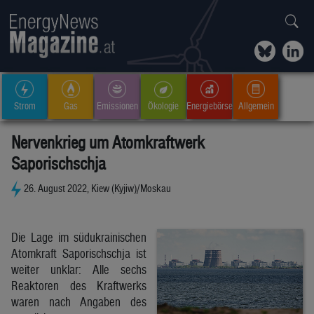
Strom
Gas
Emissionen
Ökologie
Energiebörse
Allgemein
Nervenkrieg um Atomkraftwerk
Saporischschja
26. August 2022, Kiew (Kyjiw)/Moskau
Die Lage im südukrainischen
Atomkraft Saporischschja ist
weiter unklar: Alle sechs
Reaktoren des Kraftwerks
waren nach Angaben des