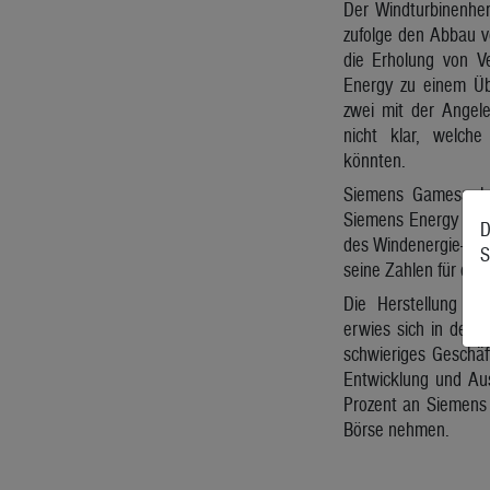
Der Windturbinenhe
zufolge den Abbau vo
die Erholung von V
Energy zu einem Ü
zwei mit der Angele
nicht klar, welch
könnten.
Siemens Gamesa le
Siemens Energy woll
D
des Windenergie-Kon
S
seine Zahlen für das 
Die Herstellung vo
erwies sich in den 
schwieriges Geschäf
Entwicklung und Aus
Prozent an Siemens 
Börse nehmen.