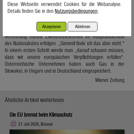
Diese Webseite verwendet Cookies für die Webanalyse.
zugreifen?
Details finden Sie in den
Nutzungsbedingungen
.
Österreich könnte im Notfall auf alle hier gespeicherten
Gasmengen zugreifen und deren Besitzer enteignen. Das
Akzeptieren
Ablehnen
könnte laut Energieministerin Leonore Gewessler per
Verordnung mittels Zweidrittelmehrheit im Hauptausschuss
des Nationalrates erfolgen. „Sinnvoll finde ich das aber nicht.“
In einem ersten Schritt werde man „darauf schauen müssen,
dass wir unsere europäischen Verpflichtungen erfüllen“.
Österreichische Unternehmen haben auch Gas in der
Slowakei, in Ungarn und in Deutschland eingespeichert.
Wiener Zeitung
Ähnliche Artikel weiterlesen
Die EU bremst beim Klimaschutz
21. Juli 2026, Brüssel