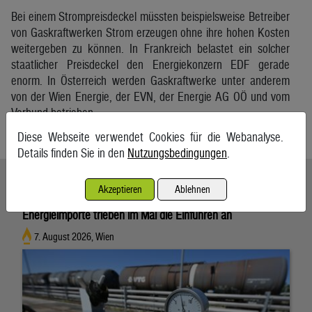
Bei einem Strompreisdeckel müssten beispielsweise Betreiber
von Gaskraftwerken Strom erzeugen ohne ihre hohen Kosten
weitergeben zu können. In Frankreich belastet ein solcher
staatlicher Preisdeckel den Energiekonzern EDF gerade
enorm. In Österreich werden Gaskraftwerke unter anderem
von der Wien Energie, der EVN, der Energie AG OÖ und vom
Verbund betrieben.
APA
Diese Webseite verwendet Cookies für die Webanalyse.
Details finden Sie in den
Nutzungsbedingungen
.
Ähnliche Artikel weiterlesen
Akzeptieren
Ablehnen
Energieimporte trieben im Mai die Einfuhren an
7. August 2026, Wien