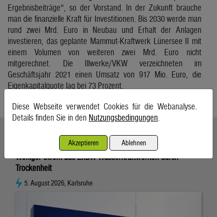
Ergebnisbeiträge“, so der Vorstand. In der Zukunft brauche
man die finanzielle Kraft für Investitionen. Bis 2030 werde man
rund zwei Mrd. Euro in Neubau und Erhalt der Anlagen
investieren, das geplante Mammut-Kraftwerk Lünersee II mit
einem Volumen von weiteren zwei Mrd. Euro nicht
mitgerechnet. Die Illwerke/VKW verzeichneten im
Geschäftsjahr 2021 einen Umsatz von 917 Mio. Euro, die
Eigenkapitalquote lag bei 73 Prozent.
APA
Diese Webseite verwendet Cookies für die Webanalyse.
Details finden Sie in den
Nutzungsbedingungen
.
Ähnliche Artikel weiterlesen
Akzeptieren
Ablehnen
Weniger Strom aus EnBW-Wasserkraftwerken durch
Trockenheit
5. August 2026, Karlsruhe