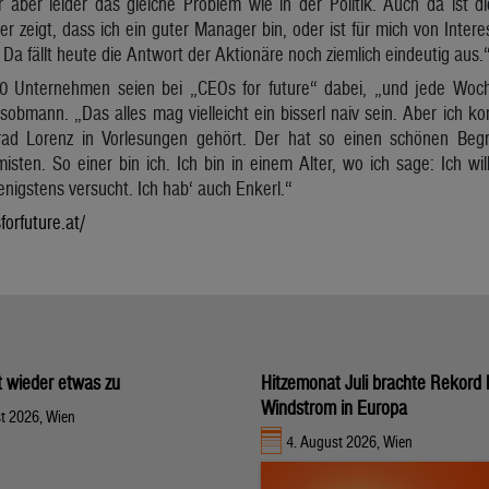
r aber leider das gleiche Problem wie in der Politik. Auch da ist d
er zeigt, dass ich ein guter Manager bin, oder ist für mich von Inter
 Da fällt heute die Antwort der Aktionäre noch ziemlich eindeutig aus.
0 Unternehmen seien bei „CEOs for future“ dabei, „und jede Woch
nsobmann. „Das alles mag vielleicht ein bisserl naiv sein. Aber ich 
ad Lorenz in Vorlesungen gehört. Der hat so einen schönen Begr
isten. So einer bin ich. Ich bin in einem Alter, wo ich sage: Ich wi
enigstens versucht. Ich hab‘ auch Enkerl.“
forfuture.at/
gt wieder etwas zu
Hitzemonat Juli brachte Rekord 
Windstrom in Europa
t 2026, Wien
4. August 2026, Wien