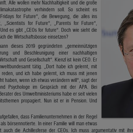
kunft. Alle wollen mehr Nachhaltigkeit und die große
imakatastrophe verhindern soll. So scheint es
„Fridays for Future“, die Bewegung, die alles ins
, „Scientists for Future“, „Parents for Future“,
. Und es gibt „CEOs for future“. Doch wie sieht die
sich die Wirtschaftsbosse einsetzen?
mann dieses 2019 gegründeten „gemeinnützigen
rung und Beschleunigung einer nachhaltigen
irtschaft und Gesellschaft“. Kienzl ist kein CEO. Er
eltbundesamt tätig. „Dort habe ich gelernt, mit
 reden, und ich habe gelernt, ich muss mit jenen
cht haben, wenn ich etwas verändern will“, sagt der
 und Psychologe im Gespräch mit der APA. Bei
Berater des Umweltministeriums habe er seit vielen
itsthemen propagiert. Nun ist er in Pension. Und
aufgefallen, dass Familienunternehmen in der Regel
 als börsennotierte. In einer Familie will man etwas
t auch die Achillesferse der CEOs. Ich muss argumentativ mit ihr