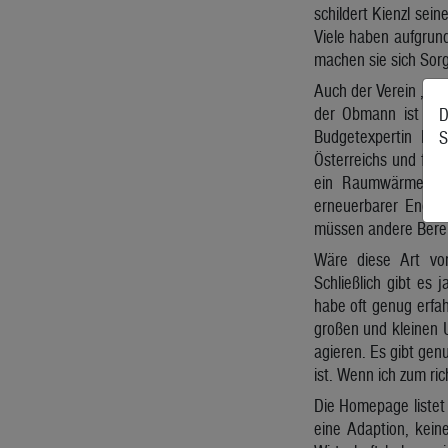
schildert Kienzl sein
Viele haben aufgrund
machen sie sich Sor
Auch der Verein „CEO
der Obmann ist sto
D
Budgetexpertin Marg
S
Österreichs und für 
ein Raumwärmegese
erneuerbarer Energi
müssen andere Berei
Wäre diese Art von
Schließlich gibt es 
habe oft genug erfah
großen und kleinen 
agieren. Es gibt genu
ist. Wenn ich zum ri
Die Homepage listet
eine Adaption, kein