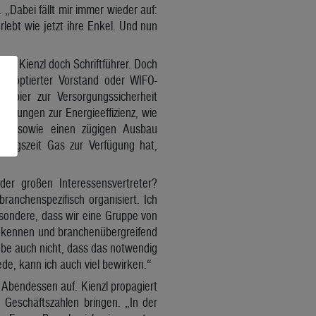
 „Dabei fällt mir immer wieder auf:
rlebt wie jetzt ihre Enkel. Und nun
as Kienzl doch Schriftführer. Doch
 kooptierter Vorstand oder WIFO-
spapier zur Versorgungssicherheit
gelungen zur Energieeffizienz, wie
ung sowie einen zügigen Ausbau
gangszeit Gas zur Verfügung hat,
er großen Interessensvertreter?
ranchenspezifisch organisiert. Ich
esondere, dass wir eine Gruppe von
 kennen und branchenübergreifend
laube auch nicht, dass das notwendig
ede, kann ich auch viel bewirken.“
Abendessen auf. Kienzl propagiert
 Geschäftszahlen bringen. „In der