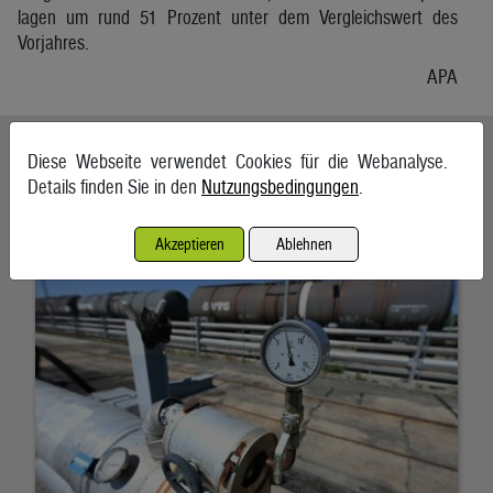
lagen um rund 51 Prozent unter dem Vergleichswert des
Vorjahres.
APA
Ähnliche Artikel weiterlesen
Diese Webseite verwendet Cookies für die Webanalyse.
Details finden Sie in den
Nutzungsbedingungen
.
Energieimporte trieben im Mai die Einfuhren an
7. August 2026, Wien
Akzeptieren
Ablehnen