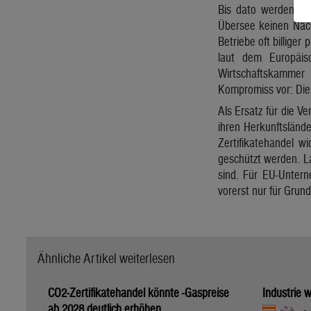
Bis dato werden die
Übersee keinen Nach
Betriebe oft billiger
laut dem Europäis
Wirtschaftskammer 
Kompromiss vor: Die 
Als Ersatz für die V
ihren Herkunftslände
Zertifikatehandel w
geschützt werden. La
sind. Für EU-Untern
vorerst nur für Grun
Ähnliche Artikel weiterlesen
CO2-Zertifikatehandel könnte -Gaspreise
Industrie w
ab 2028 deutlich erhöhen