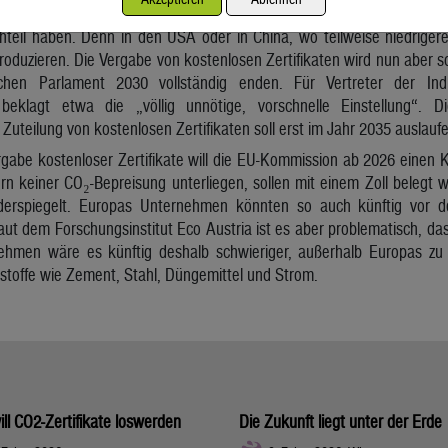
 CO₂-Zertifikate zum Teil gratis vergeben, damit EU-Unternehmen
teil haben. Denn in den USA oder in China, wo teilweise niedrige
 produzieren. Die Vergabe von kostenlosen Zertifikaten wird nun aber s
chen Parlament 2030 vollständig enden. Für Vertreter der In
beklagt etwa die „völlig unnötige, vorschnelle Einstellung“. 
Zuteilung von kostenlosen Zertifikaten soll erst im Jahr 2035 auslaufe
ergabe kostenloser Zertifikate will die EU-Kommission ab 2026 einen Kl
rn keiner CO₂-Bepreisung unterliegen, sollen mit einem Zoll belegt 
iderspiegelt. Europas Unternehmen könnten so auch künftig vor de
ut dem Forschungsinstitut Eco Austria ist es aber problematisch, da
ehmen wäre es künftig deshalb schwieriger, außerhalb Europas zu k
dstoffe wie Zement, Stahl, Düngemittel und Strom.
ill CO2-Zertifikate loswerden
Die Zukunft liegt unter der Erde