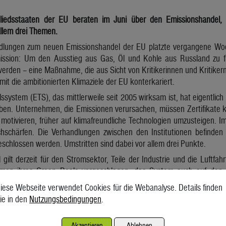
liedsstaaten der EU beraten im Juni über den Emissionshandel,
allem drei Themen.
ndlungen zum neuen Emissionshandel der EU platzte vergangene Woc
sion: Um den Ausstieg aus Gas, Öl und Kohle aus Russland zu fina
 werden – eine Maßnahme, die aus Sicht von Kritikerinnen und Kritike
it die ambitionierten Klimaziele der EU konterkariert.
system (ETS), das mittlerweile seit 2005 wirksam ist, hat eigentlich 
ben. Unternehmen, die Emissionen verursachen, müssen Zertifikate ka
 motivieren, früher auf klimafreundliche Technologien umzusteigen. 
hschärfen. Die Verhandlungen zwischen den Institutionen befinden 
schlossen werden. Umstritten sind dabei vor allem drei Punkte.
gilt derzeit für den Stromsektor, Teile der Industrie und die Luftfa
en ihres Green Deals vorgeschlagen, das System auch auf den 
tschland sind die Bereiche bereits Teil des Emissionshandels. Öster
iese Webseite verwendet Cookies für die Webanalyse. Details finden
die später in den europäischen Mechanismus integriert wird. Gelten
ie in den
Nutzungsbedingungen
.
wohl für Unternehmen als auch für Verbraucher. Das Europäische Pa
 Kompromiss: Verbraucher sollen erst ab 2029 dazukommen.
Akzeptieren
Ablehnen