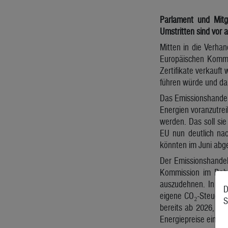
Parlament und Mitg
Umstritten sind vor 
Mitten in die Verha
Europäischen Kommis
Zertifikate verkauft
führen würde und dam
Das Emissionshandels
Energien voranzutrei
werden. Das soll sie
EU nun deutlich nac
könnten im Juni abge
Der Emissionshandel 
Kommission im Rahm
auszudehnen. In Deu
D
eigene CO₂-Steuer, 
S
bereits ab 2026, so
Energiepreise einen