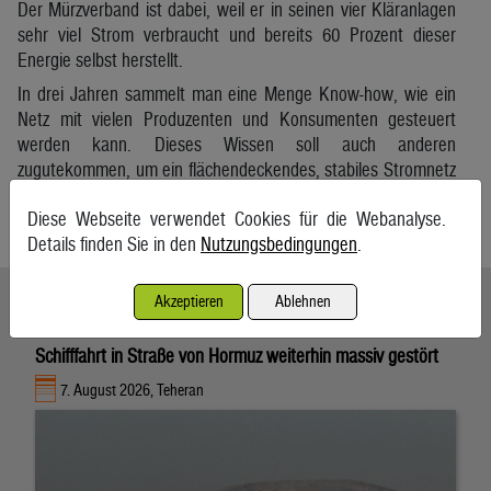
Der Mürzverband ist dabei, weil er in seinen vier Kläranlagen
sehr viel Strom verbraucht und bereits 60 Prozent dieser
Energie selbst herstellt.
In drei Jahren sammelt man eine Menge Know-how, wie ein
Netz mit vielen Produzenten und Konsumenten gesteuert
werden kann. Dieses Wissen soll auch anderen
zugutekommen, um ein flächendeckendes, stabiles Stromnetz
zu schaffen.
Diese Webseite verwendet Cookies für die Webanalyse.
Kleine Zeitung
Details finden Sie in den
Nutzungsbedingungen
.
Ähnliche Artikel weiterlesen
Akzeptieren
Ablehnen
Schifffahrt in Straße von Hormuz weiterhin massiv gestört
7. August 2026, Teheran