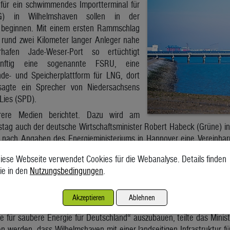
 für ein schwimmendes Importterminal für
NG) in Wilhelmshaven sollen in der
eginnen. Mit einem ersten Rammschlag
r rund zwei Kilometer langer Anleger nahe
hafen Jade-Weser-Port so ertüchtigt
nftig eine sogenannte FSRU, eine
e- und Speicherplattform für LNG, dort
sagte ein Sprecher von Niedersachsens
 Lies (SPD).
rere Medien berichtet. Dazu wird am
g auch der deutsche Wirtschaftsminister Robert Habeck (Grüne) in
nach Angaben des Energieministeriums in Hannover eine Vereinbaru
(FSRU) in Wilhelmshaven unterzeichnen.
iese Webseite verwendet Cookies für die Webanalyse. Details finden
 russischen Gaslieferungen zu werden, will der deutsche Bund kur
ie in den
Nutzungsbedingungen
.
 über eine Kapazität von 9 bis 10 Milliarden Kubikmeter verfügen, in D
 mit dem LNG-Import über Wilhelmshaven begonnen werden.
Akzeptieren
Ablehnen
en beide Minister in der kommenden Woche auch eine Absichtserklä
e für saubere Energie für Deutschland“ auszubauen, teilte das Minist
 werden, dass Wilhelmshaven mit einer landseitigen Infrastruktur f