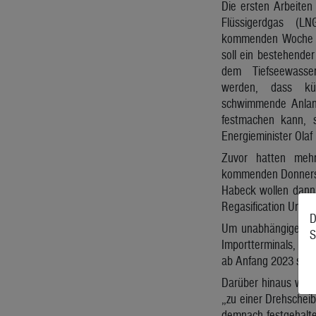
Die ersten Arbeiten
Flüssigerdgas (L
kommenden Woche b
soll ein bestehende
dem Tiefseewasser
werden, dass kü
schwimmende Anland
festmachen kann, 
Energieminister Olaf
Zuvor hatten meh
kommenden Donnersta
Habeck wollen dann 
Regasification Unit 
D
Um unabhängiger von
S
Importterminals, die
ab Anfang 2023 soll
Darüber hinaus woll
„zu einer Drehscheib
demnach festgehalten